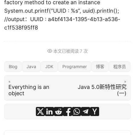
factory method to create an instance
System.out.printf(“UUID : %s”, uuid).println();
//output：UUID : a4bf4134-1395-4b13-a536-
c1f538f95ff8
本文已被阅读
7
次
Blog
Java
JDK
Programmer
博客
程序员
«
»
Everything is an
Java 5.0新特性研究
object
(一)