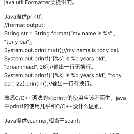
java.util.Formatter类提供的。
Java提供printf:
//format output:
String str = String.format(“my name is %s” ,
“tony bai”);
System.out.println(str);//my name is tony bai.
System.out.printf("[%s] is %d years old",
“dreamhead”, 26);//输出一行无换行。
System.out.printf("[%s] is %d years old", “tony
bai”, 22).println();//输出一行有换行。
熟悉C/C++语法的对printf的使用应该不陌生，java
中printf的使用几乎和C/C++没什么区别。
Java提供scanner,相当于scanf: