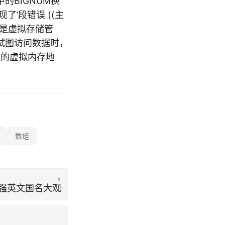
BIGNUM换
现了’段错误 ((主
都是虚拟存储管
试图访问数据时，
示的虚拟内存地
数组
»
2强英文国名大观