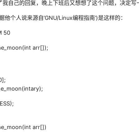
了我自己的回复，晚上下班后又想想了这个问题，决定写一篇
他个人说来源自’GNU/Linux编程指南’)是这样的：
M 50
he_moon(int arr[]);
];
_moon(intary);
ESS);
he_moon(int arr[])