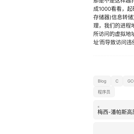
那是不是这样越
成1000看看，起码
存储器)信息转储
理，我们的进程
所访问的虚拟地址
址’而导致访问
Blog
C
GC
程序员
«
梅西-潘帕斯高原