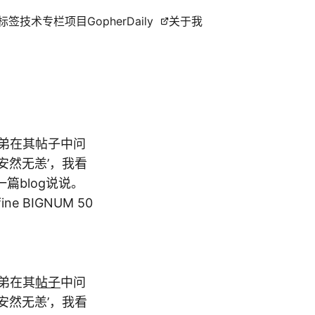
标签
技术专栏
项目
GopherDaily
关于我
兄弟在其帖子中问
安然无恙’，我看
blog说说。
e BIGNUM 50
弟在其
帖子
中问
安然无恙’，我看