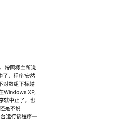
懂。按照楼主所说
言中了，程序’安然
不对数组下标越
dows XP,
，程序就中止了，也
们还是不说
x平台运行该程序一