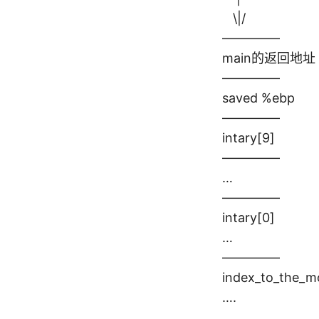
\|/
————–
main的返回地址
————–
saved %ebp
————–
intary[9]
————–
…
————–
intary[0]
…
————–
index_to_the
….