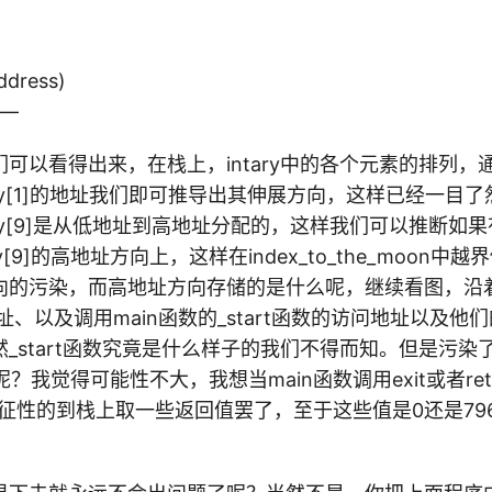
ddress)
–
可以看得出来，在栈上，intary中的各个元素的排列，
和intary[1]的地址我们即可推导出其伸展方向，这样已经一目
intary[9]是从低地址到高地址分配的，这样我们可以推断如果有i
ry[9]的高地址方向上，这样在index_to_the_moon
向的污染，而高地址方向存储的是什么呢，继续看图，沿
地址、以及调用main函数的_start函数的访问地址以及
_start函数究竟是什么样子的我们不得而知。但是污染
呢？我觉得可能性不大，我想当main函数调用exit或者re
象征性的到栈上取一些返回值罢了，至于这些值是0还是79