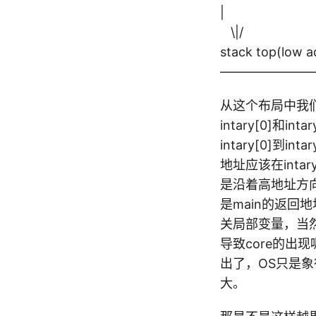
|
\|/
stack top(low a
————————
从这个布局中我们
intary[0]
intary[0]到
地址应该在inta
是沿着高地址方
是main的返回
关局部变量，当然
导致core的出现
出了，OS只是
大。