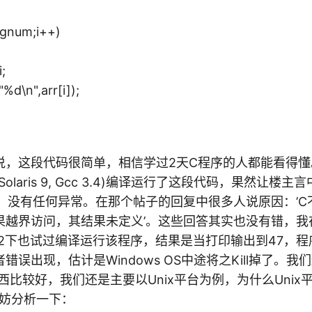
gnum;i++)
;
n",arr[i]);
说，这段代码很简单，相信学过2天C程序的人都能看得
olaris 9, Gcc 3.4)编译运行了这段代码，果然让楼主
束，没有任何异常。在那个帖子的回复中很多人说原因：’C
越界访问，其结果未定义’。这些回答其实也没有错，我在Win
 3.4.2下也试过编译运行该程序，结果是当打印输出到47
错误出现，估计是Windows OS中途将之Kill掉了。我
的东西比较好，我们还是主要以Unix平台为例，为什么Uni
不妨分析一下：