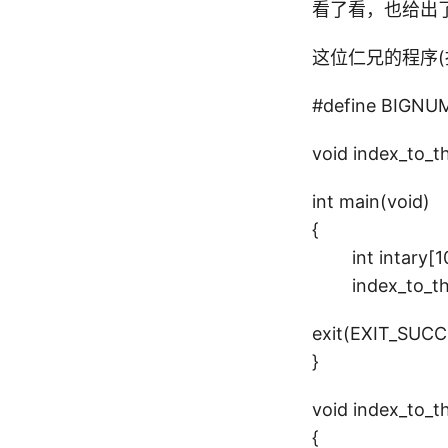
看了看，也给出
这位仁兄的程序(据
#define BIGNU
void index_to_t
int main(void)
{
int intary[10
index_to_the
exit(EXIT_SUCC
}
void index_to_t
{