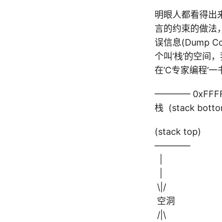
明眼人都看得出
言的约束的做法，
误信息(Dump
个叫’栈’的空间
在’C专家编程’
———— 0xFFF
栈 (stack bott
(stack top)
————
|
|
\|/
空洞
/|\