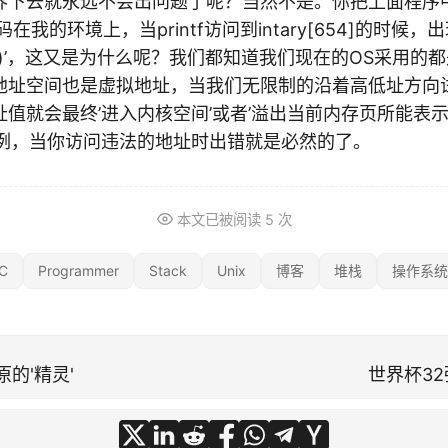
界下去就永远不会出问题了呢？当然不是。你把上面程序中的
在我的环境上，当printf访问到intary[654]的时候，出
)’，这又是为什么呢？我们都知道我们现在的OS采用的
地址空间也是虚拟地址，当我们无限制的沿着高低址方向
值就会最终’进入内核空间’或者’溢出当前内存页所能表
违例，当你访问违法的地址时出错就是必然的了。
本文已被阅读
5
次
C
Programmer
Stack
Unix
博客
堆栈
操作系统
的'精灵'
世界杯3