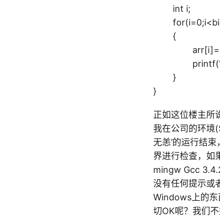
int i;
for(i=0;i<bi
{
arr[i]=i
printf("%d\
}
}
正如这位楼主所
我在公司的环境(S
无恙’的运行结
界进行检查，如果
mingw Gcc
没有任何提示或者
Windows上
切OK呢？我们