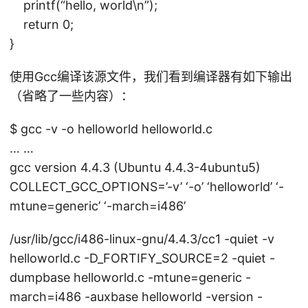
printf(“hello, world\n”);
return 0;
}
使用Gcc编译该源文件，我们看到编译器有如下输出
（省略了一些内容）：
$ gcc -v -o helloworld helloworld.c
… …
gcc version 4.4.3 (Ubuntu 4.4.3-4ubuntu5)
COLLECT_GCC_OPTIONS=’-v’ ‘-o’ ‘helloworld’ ‘-
mtune=generic’ ‘-march=i486’
/usr/lib/gcc/i486-linux-gnu/4.4.3/cc1 -quiet -v
helloworld.c -D_FORTIFY_SOURCE=2 -quiet -
dumpbase helloworld.c -mtune=generic -
march=i486 -auxbase helloworld -version -