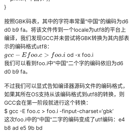
}
按照GBK码表，其中的字符串常量"中国"的编码为d6
d0 b9 fa。将该文件传到一个locale为utf8的平台上
编译，我们发现GCC并未尝试将GBK转换为其内部表
示的编码格式utf8：
g
−
.
>
.
od -x foo.i
g
cc
E
f
oo
c
f
oo
i
c
我们可以看到foo.i中"中国"二个字的编码依旧为d6
c
d0 b9 fa。
-
E
不过我们可以显式告知编译器源码文件的编码格式，
f
如果其所在OS支持从该编码格式到utf8的转换，则
o
GCC会在第一阶段就进行这个转换：
o.
$ gcc -E foo.c > foo.i -finput-charset=‘gbk’
c
这次foo.i中的"中国"二字的编码变成了utf编码：e4
>
b8 ad e5 9b bd
f