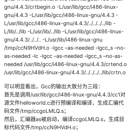
gnu/4.4.3/crtbegin.o -L/usr/lib/gcc/i486-linux-
gnu/4.4.3 -L/usr/lib/gcc/i486-linux-gnu/4.4.3 -
L/usr/lib/gcc/i486-linux-gnu/4.4.3/../../../../lib -
L/lib/../lib -L/usr/lib/../lib -L/usr/lib/gcc/i486-linux-
gnu/4.4.3/../../.. -L/usr/lib/i486-linux-gnu
/tmp/ccN9HVdH.o -lgcc –as-needed -lgcc_s –no-
as-needed -lc -lgcc –as-needed -lgcc_s –no-as-
needed /usr/lib/gcc/i486-linux-gnu/4.4.3/crtend.o
/usr/lib/gcc/i486-linux-gnu/4.4.3/../../../../lib/crtn.o
可以明显看出，Gcc的输出大致分为三段：
首先是调用/usr/lib/gcc/i486-linux-gnu/4.4.3/cc1对
源文件helloworld.c进行预编译和编译，生成汇编代
码文件/tmp/ccgoLMLQ.s；
然后，汇编器as被启动，编译ccgoLMLQ.s，生成目
标代码文件/tmp/ccN9HVdH.o；