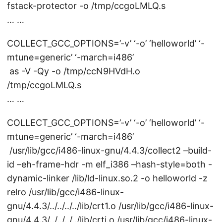
fstack-protector -o /tmp/ccgoLMLQ.s
… …
COLLECT_GCC_OPTIONS=’-v’ ‘-o’ ‘helloworld’ ‘-
mtune=generic’ ‘-march=i486’
as -V -Qy -o /tmp/ccN9HVdH.o
/tmp/ccgoLMLQ.s
… …
COLLECT_GCC_OPTIONS=’-v’ ‘-o’ ‘helloworld’ ‘-
mtune=generic’ ‘-march=i486’
/usr/lib/gcc/i486-linux-gnu/4.4.3/collect2 –build-
id –eh-frame-hdr -m elf_i386 –hash-style=both -
dynamic-linker /lib/ld-linux.so.2 -o helloworld -z
relro /usr/lib/gcc/i486-linux-
gnu/4.4.3/../../../../lib/crt1.o /usr/lib/gcc/i486-linux-
gnu/4.4.3/../../../../lib/crti.o /usr/lib/gcc/i486-linux-