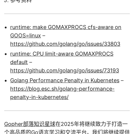
参考资料
runtime: make GOMAXPROCS cfs-aware on
GOOS=linux
–
https://github.com/golang/go/issues/33803
runtime: CPU limit-aware GOMAXPROCS
default
–
https://github.com/golang/go/issues/73193
Golang Performance Penalty in Kubernetes
–
https://blog.esc.sh/golang-performance-
penalty-in-kubernetes/
Gopher部落知识星球
在2025年将继续致力于打造一
个高品质的Go语言学习和交流平台。我们将继续提供