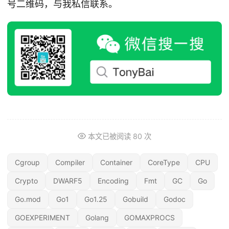
号二维码，与我私信联系。
本文已被阅读
80
次
Cgroup
Compiler
Container
CoreType
CPU
Crypto
DWARF5
Encoding
Fmt
GC
Go
Go.mod
Go1
Go1.25
Gobuild
Godoc
GOEXPERIMENT
Golang
GOMAXPROCS