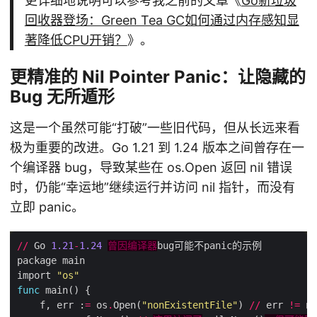
更详细地说明可以参考我之前的文章《
Go新垃圾
回收器登场：Green Tea GC如何通过内存感知显
著降低CPU开销？
》。
更精准的 Nil Pointer Panic：让隐藏的
Bug 无所遁形
这是一个虽然可能“打破”一些旧代码，但从长远来看
极为重要的改进。Go 1.21 到 1.24 版本之间曾存在一
个编译器 bug，导致某些在 os.Open 返回 nil 错误
时，仍能“幸运地”继续运行并访问 nil 指针，而没有
立即 panic。
//
 Go 
1.21
-
1.24
曾因编译器
import 
"os"
func
    f, err :
=
 os
.
Open(
"nonExistentFile"
) 
//
 err 
!=
 ni