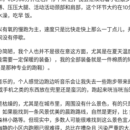
膊、压压大腿、活动活动颈部和肩部，这个环节大约在10
水澡，吃早 饭。
以有氧的慢跑为主，速度只是比快走快上那么一丁点儿，
间没有停歇。
分简陋，我个人也并不是很在意这方面，尤其是在夏天温
能需要一定保暖的装备），我的全部装备就是一件棉质的
不是那种专业的跑鞋）。
音乐的，个人感觉边跑边听音乐会让我失去一些跑步带来
器或手机之类的东西放在兜里还是蛮沉的，跑起来咣当咣当
是枯燥的，尤其是在城市里，周围没有什么景色，有的只
，如果能找到一条风景优美的晨跑路线，自然是更好，比 
森林小路等。但现实中，多数人可能很难找到这么景色宜
幽静的小区内跑圈已很难得，总比在嘈杂且 污染严重的大