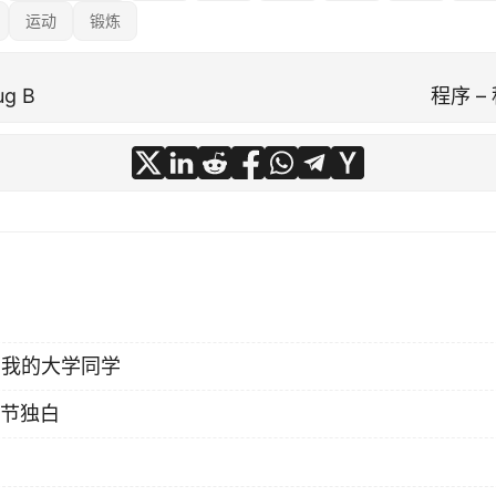
运动
锻炼
g B
程序 –
 忆我的大学同学
节独白