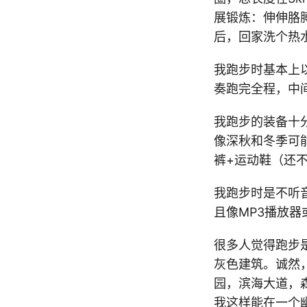
展锻炼：伸伸胳
后，回家洗个热
我跑步时基本上
奏跑完全程，中
我跑步的装备十
像深秋和冬季可
裤+运动鞋（还
我跑步时是不听
且像MP3播放
很多人觉得跑步
灰色建筑。诚然
园，滨海大道，
我这样能在一个