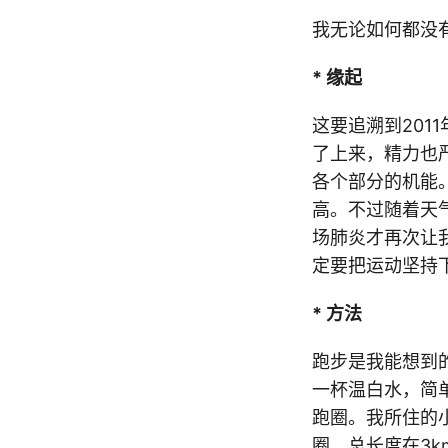
我无论如何都没
* 缘起
这要追溯到20
了上来，精力也
各个部分的机能
高。不过随着天
场肺炎才再次让
定要把运动坚持
* 方法
跑步是我能想到
一杯温白水，简
跑圈。我所住的小
圈，总长度在3k