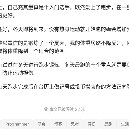
上，自己充其量算是个入门选手，既然爱上了跑步，在一
的更好。
还好，冬天即将到来，没有热身运动就开始跑的确会增加
难以置信的是锻炼了一个夏天，我的体重居然不降反升，目
取将体重降到一个适合的范围。
有试过在冬天进行跑步锻炼。冬天晨跑的一个重点就是要
，防止运动损伤。
每天跑步完成后在台历上做记号或投币攒装备的方法正向
本文已被阅读
22
次
Programmer
健身
博客
思考
感悟
晨跑
生活