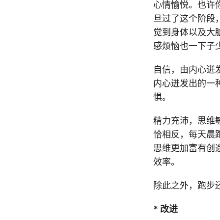
心情愉悦。也许
旦过了这个阶段
觉到身体以及大
感烦恼也一下子
自信，由内心迸
内心迸发出的一
惧。
精力充沛，思维
恰相反，每天晨
思维更加富有创
效率。
除此之外，跑步
* 改进