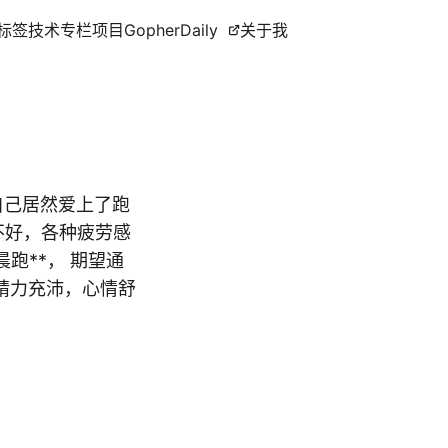
标签
技术专栏
项目
GopherDaily
关于我
自己居然爱上了跑
分不好，各种疲劳感
跑**， 期望通
精力充沛，心情舒