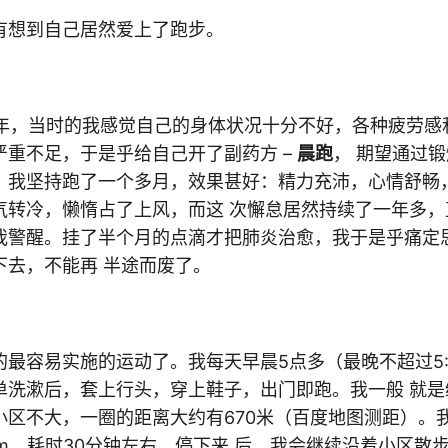
有想到自己居然爱上了跑步。
11年，当时的我感觉自己的身体状况十分不好，各种疲劳感
严重不足，于是乎给自己开了副药方 –
晨跑
， 期望通过
。我坚持跑了一个多月，效果甚好：精力充沛，心情舒畅
气转冷，懒惰占了上风，而这 次懈怠居然持续了一年多，
我警醒。挂了半个月的点滴才把肺炎治愈，我于是乎痛定
下去，不能再 半途而废了。
的最容易实施的运动了。我每天早晨5点多（最晚不超过5:
单洗漱后，套上行头，穿上鞋子，出门即跑。我一般 就是
区不大，一圈的距离大约有670米（百度地图测距）。我
m，耗时30分钟左右。停下来 后，我会继续沿着小区散