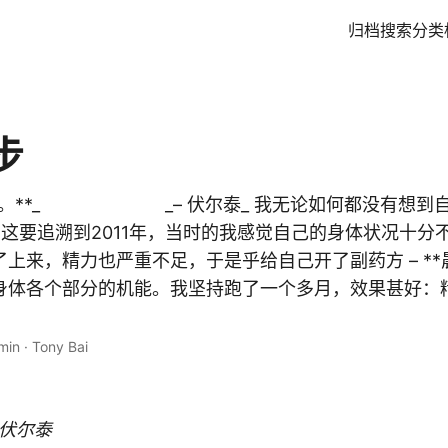
归档
搜索
分类
步
运动。**_ _– 伏尔泰_ 我无论如何都没有想到
缘起** 这要追溯到2011年，当时的我感觉自己的身体状况十
上来，精力也严重不足，于是乎给自己开了副药方 – **晨
身体各个部分的机能。我坚持跑了一个多月，效果甚好：
min
·
Tony Bai
 伏尔泰