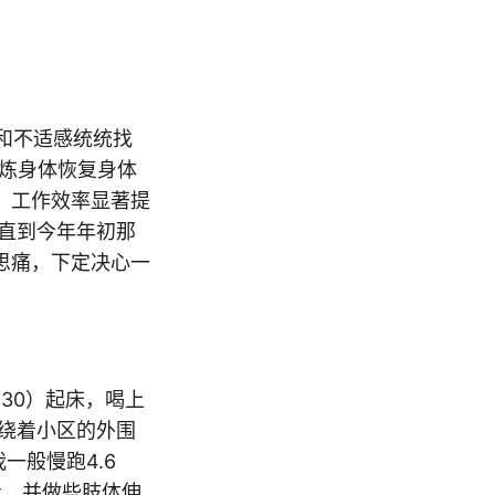
和不适感统统找
锻炼身体恢复身体
，工作效率显著提
直到今年年初那
思痛，下定决心一
30）起床，喝上
绕着小区的外围
一般慢跑4.6
步，并做些肢体伸