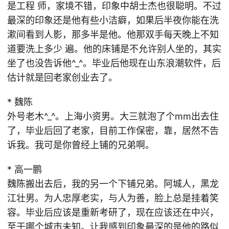
是工程 师，家境不错，印象中胡士杰也很聪明。不过
最深的印象还是他有些小洁癖，如果后半夜你能在洗
漱间看到人影，那多半是他。他那双手每天晚上不知
道要洗上多少 遍。他的床铺是不允许别人坐的，其实
坐了也没告诉他^_^。毕业后他现在山东浪潮软件，后
估计就是回老家创业去了。
* 魏陈
外号老木^_^。上海小资男。大三就泡了个mm出去住
了，毕业后回了老家，目前工作保密，靠，居然不告
诉我。我可是你曾经上铺的兄弟啊。
* 高一鹏
魏陈搬出去后，我的另一个下铺兄弟。阿城人，黑龙
江壮男。为人忠厚老实，与人为善，脸上总是挂着笑
容。毕业后应该是重新考研了，现在应该还在中兴，
至于哪个城市未知。让我感到印象最深的是他的路似