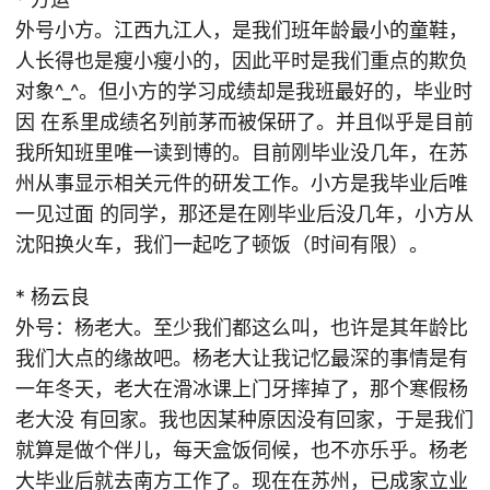
外号小方。江西九江人，是我们班年龄最小的童鞋，
人长得也是瘦小瘦小的，因此平时是我们重点的欺负
对象^_^。但小方的学习成绩却是我班最好的，毕业时
因 在系里成绩名列前茅而被保研了。并且似乎是目前
我所知班里唯一读到博的。目前刚毕业没几年，在苏
州从事显示相关元件的研发工作。小方是我毕业后唯
一见过面 的同学，那还是在刚毕业后没几年，小方从
沈阳换火车，我们一起吃了顿饭（时间有限）。
* 杨云良
外号：杨老大。至少我们都这么叫，也许是其年龄比
我们大点的缘故吧。杨老大让我记忆最深的事情是有
一年冬天，老大在滑冰课上门牙摔掉了，那个寒假杨
老大没 有回家。我也因某种原因没有回家，于是我们
就算是做个伴儿，每天盒饭伺候，也不亦乐乎。杨老
大毕业后就去南方工作了。现在在苏州，已成家立业