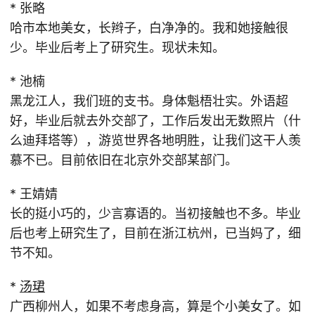
* 张略
哈市本地美女，长辫子，白净净的。我和她接触很
少。毕业后考上了研究生。现状未知。
* 池楠
黑龙江人，我们班的支书。身体魁梧壮实。外语超
好，毕业后就去外交部了，工作后发出无数照片（什
么迪拜塔等），游览世界各地明胜，让我们这干人羡
慕不已。目前依旧在北京外交部某部门。
* 王婧婧
长的挺小巧的，少言寡语的。当初接触也不多。毕业
后也考上研究生了，目前在浙江杭州，已当妈了，细
节不知。
*
汤珺
广西柳州人，如果不考虑身高，算是个小美女了。如