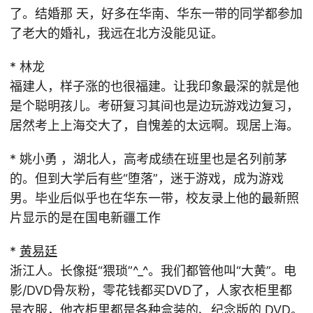
了。结婚那 天，好多在华南、华东一带的同学都参加
了老大的婚礼，我远在北方没能见证。
* 林龙
福建人，样子涨的也很福建。让我印象最深的就是他
是个聪明孩儿。考研复习其间也是边玩游戏边复习，
居然考上上海交大了，自愧差的太远啊。现居上海。
* 姚小勇 ，湖北人，高考成绩在班里也是名列前茅
的。但到大学后有些“堕落”，迷于游戏，成为游戏
男。毕业后似乎也在华东一带，校友录上他的最新照
片显示的是在国电新疆工作
*
黄易廷
浙江人。长像挺“猥琐”^_^。我们都管他叫“大黄”。电
影/DVD骨灰粉，零花钱都买DVD了，人家衣柜里都
是衣服，他衣柜里都是各种盒装的、纪念版的 DVD。