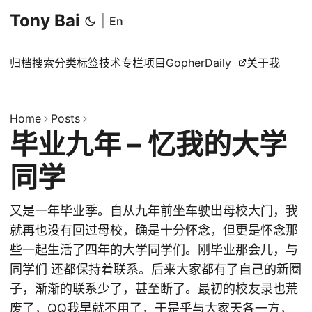
Tony Bai
|
En
归档
搜索
分类
标签
技术专栏
项目
GopherDaily
关于我
Home
Posts
毕业九年 – 忆我的大学
同学
又是一年毕业季。自从九年前坐车驶出母校大门，我
就再也没有回过母校，确是十分怀念，但更是怀念那
些一起生活了四年的大学同学们。刚毕业那会儿，与
同学们 还都保持着联系。后来大家都有了自己的新圈
子，渐渐的联系少了，甚至断了。最初的校友录也荒
废了，QQ我早就不用了，于是乎与大家天各一方，