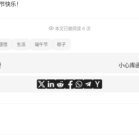
午节快乐！
本文已被阅读
6
次
感悟
生活
端午节
粽子
要
小心库函