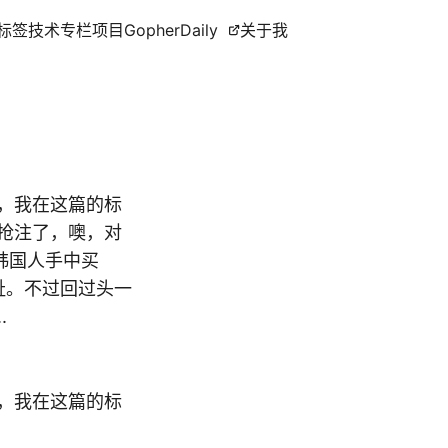
标签
技术专栏
项目
GopherDaily
关于我
吃，我在这篇的标
’抢注了，噢，对
韩国人手中买
耻。不过回过头一
.
吃，我在这篇的标