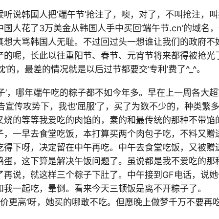
听说韩国人把’端午节’抢注了，噢，对了，不叫抢注，叫抢
中国人花了3万美金从韩国人手中
买回’端午节.cn’的域名
，
真想大骂韩国人无耻。不过回过头一想谁让我们的政府不
产的呢，长此以往重阳节、春节、元宵节将来都得被抢光
眈’的，最差的情况就是以后过节都要交’专利’费了^_^。
子’，哪年端午吃的粽子都不如今年多。早在上一周各大超
告宣传攻势下，我也’屈服’了，买了为数不少的，种类繁
叉烧的等等我爱吃的肉馅的，素的和最传统的那种不带馅
子，一早去食堂吃饭，本打算买两个肉包子吃，不料又赠
吃得下呀，决定留在中午再吃。中午去食堂吃饭，又被赠
鸡蛋，这下算是解决午饭问题了。虽说都是我不爱吃的那
了再说，就这样三个粽子下肚了。中午接到GF电话，说
和我一起吃，晕倒。看来今天三顿饭是离不开粽子了。
F价更高’呀，她买的哪敢不吃。但愿晚上做梦千万不要再吃