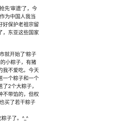
先’审遗’了，今
作为中国人我当
好好保护老祖宗留
了，东亚这些国家
市就开始了’粽子
多的小粽子，有猪
的我不爱吃。今天
送一个粽子和一个
送了2个大粽子，
种不带馅的，但权
她也买了若干粽子
粽子了。^_^