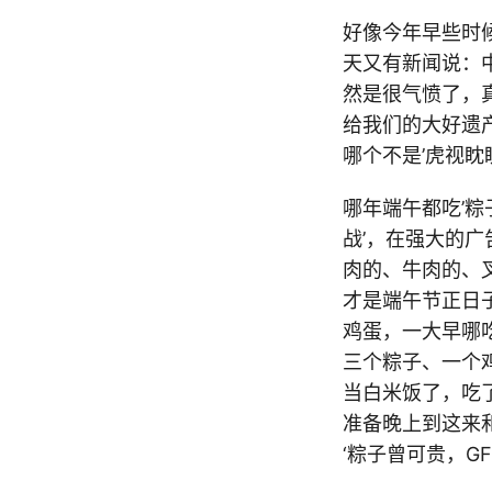
好像今年早些时候
天又有新闻说：
然是很气愤了，
给我们的大好遗
哪个不是’虎视眈
哪年端午都吃’粽
战’，在强大的广
肉的、牛肉的、
才是端午节正日
鸡蛋，一大早哪
三个粽子、一个
当白米饭了，吃
准备晚上到这来
‘粽子曾可贵，G