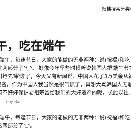
归档
搜索
分类
午，吃在端午
-端午，每逢节日，大家的能做的无非两种：说(祝福)和
两部分了^\_^。 好像今年早些时候听说韩国人把’端午节
叫抢先’审遗’了，今天又有新闻说：中国人花了3万美金从
’的域名，作为中国人我当然是很气愤了，真想大骂韩国人无
不好好保护老祖宗留给我们的大好遗产的呢，长此以往..
n
·
Tony Bai
-端午，每逢节日，大家的能做的无非两种：说(祝福)和
两部分了^_^。