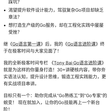
踩坑？
渴望提升软件设计能力，驾驭复杂Go项目却缺乏
章法？
想打造生产级的Go服务，却在工程化实践中屡屡
受挫？
继《
Go语言第一课
》后，我的《
Go语言进阶课
》终
于在极客时间与大家见面了！
我的全新极客时间专栏 《
Tony Bai·Go语言进阶课
》
就是为这样的你量身打造！30+讲硬核内容，带你夯
实语法认知，提升设计思维，锻造工程实践能力，更
有实战项目串讲。
目标只有一个：助你完成从“Go熟练工”到“Go专家”的
蜕变！ 现在就加入，让你的Go技能再上一个新台
阶！