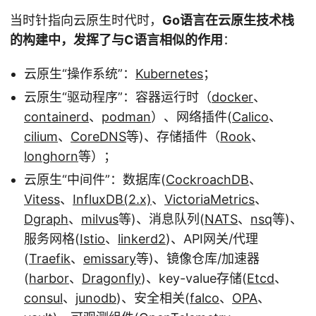
当时针指向云原生时代时，
Go语言在云原生技术栈
的构建中，发挥了与C语言相似的作用
：
云原生“操作系统”：
Kubernetes
；
云原生“驱动程序”：容器运行时（
docker
、
containerd
、
podman
）、网络插件(
Calico
、
cilium
、
CoreDNS
等)、存储插件（
Rook
、
longhorn
等）；
云原生“中间件”：数据库(
CockroachDB
、
Vitess
、
InfluxDB(2.x)
、
VictoriaMetrics
、
Dgraph
、
milvus
等)、消息队列(
NATS
、
nsq
等)、
服务网格(
Istio
、
linkerd2
)、API网关/代理
(
Traefik
、
emissary
等)、镜像仓库/加速器
(
harbor
、
Dragonfly
)、key-value存储(
Etcd
、
consul
、
junodb
)、安全相关(
falco
、
OPA
、