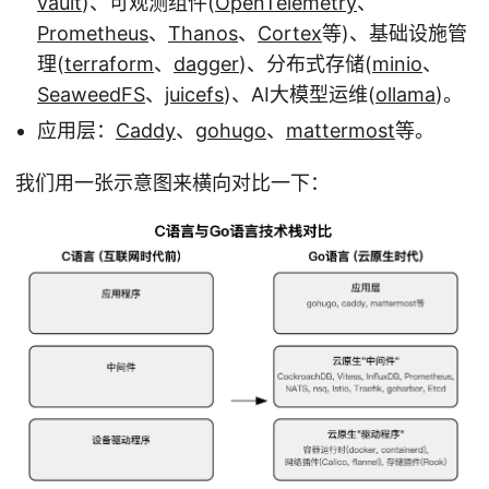
vault
)、可观测组件(
OpenTelemetry
、
Prometheus
、
Thanos
、
Cortex
等)、基础设施管
理(
terraform
、
dagger
)、分布式存储(
minio
、
SeaweedFS
、
juicefs
)、AI大模型运维(
ollama
)。
应用层：
Caddy
、
gohugo
、
mattermost
等。
我们用一张示意图来横向对比一下：