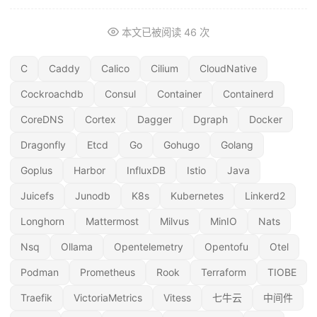
本文已被阅读
46
次
C
Caddy
Calico
Cilium
CloudNative
Cockroachdb
Consul
Container
Containerd
CoreDNS
Cortex
Dagger
Dgraph
Docker
Dragonfly
Etcd
Go
Gohugo
Golang
Goplus
Harbor
InfluxDB
Istio
Java
Juicefs
Junodb
K8s
Kubernetes
Linkerd2
Longhorn
Mattermost
Milvus
MinIO
Nats
Nsq
Ollama
Opentelemetry
Opentofu
Otel
Podman
Prometheus
Rook
Terraform
TIOBE
Traefik
VictoriaMetrics
Vitess
七牛云
中间件