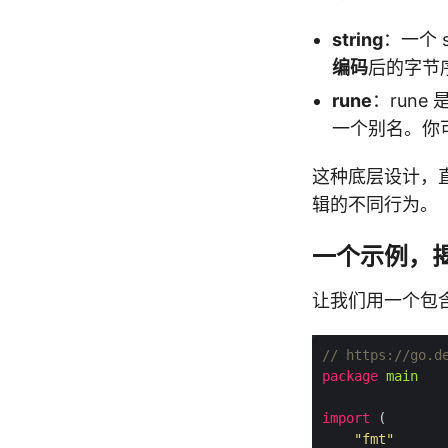
string
：一个 s
编码
后的字节
rune
：rune
一个别名。你可
这种底层设计，直接
辑的不同行为。
一个示例，
让我们用一个包
// https://go.d
package
main
import
"fmt"