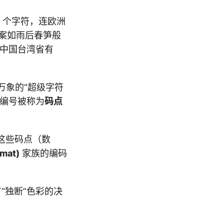
8 个字符，连欧洲
方案如雨后春笋般
0，中国台湾省有
万象的“超级字符
个编号被称为
码点
这些码点（数
rmat)
家族的编码
“独断”色彩的决