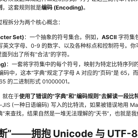
则
，这套规则就是
编码 (Encoding)
。
过程拆分为两个核心概念：
ter Set)
：一个抽象的符号集合。例如，
ASCII
字符集包
写英文字母、0-9 的数字、以及各种标点和控制符号。你
里面列出了所有“合法”的字符。
g)
：一套将字符集中的每个符号，映射为特定比特序列
I 编码中，这本“字典”规定了字母 A 对应的“页码”是 65，
5 的二进制形式 01000001。
，就在于
使用了错误的“字典”和“编码规则”去解读一段比
t-JIS (一种日语编码) 写入的比特流，如果被错误地用 Mac
字典”来查找，结果自然是一堆无法理解的“天书”，也就是我
断”——拥抱 Unicode 与 UTF-8