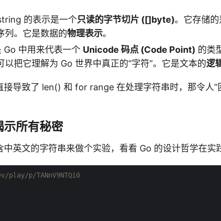
tring 的表示是一个
只读的字节切片 ([]byte)
。它存储的
序列。它是数据的
物理表示
。
 是 Go 中用来代表一个
Unicode 码点 (Code Point)
的类型
以把它理解为 Go 世界中真正的“字符”。它是文本的
逻
导致了 len() 和 for range 在处理字符串时，那令
揭示所有秘密
含中英文的字符串来做个实验，看看 Go 的设计哲学在实
ev/play/p/TANnV9NTQi0