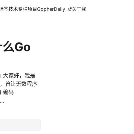
标签
技术专栏
项目
GopherDaily
关于我
什么Go
in-go 大家好，我是
史上，曾让无数程序
于编码
..