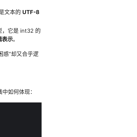
是文本的
UTF-8
，它是 int32 的
辑表示
。
人“困惑”却又合乎逻
践中如何体现：