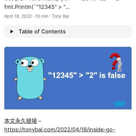
fmt.Println(`"12345" > "...
April 18, 2022
·
10 min
·
Tony Bai
Table of Contents
本文永久链接
–
https://tonybai.com/2022/04/18/inside-go-