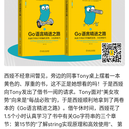
西娅不经意间瞥见，旁边的同事Tony桌上摆着一本
黄色的、厚重的书，这不正是她想看的吗！于是西娅
向Tony发出了借书一阅的请求。Tony面对“美女攻
势”向来是“每战必败”的，于是西娅顺利地拿到了两卷
本的《Go语言精进之路》。借午休时间，西娅花了
1.5个小时认真学习了书中有关Go字符串的三个章
节：第15节的“了解string实现原理和高效使用”、 第