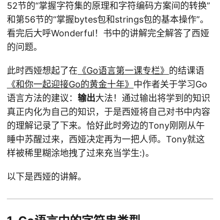
52节的“掌握字符集的原理和字符编码方案间的转换”
和第56节的“掌握bytes包和strings包的基本操作”。
看完后大呼Wonderful！书中的讲解完全解答了西娅
的问题。
此时西娅想起了在
《Go语言第一课专栏》
的结课语
《和你一起迎接Go的黄金十年》
中作者关于学习Go
语言方法的建议：
输出
大法！通过输出将学到的知识
真正内化为自己的知识，于是西娅将自己对书中内容
的理解记录了下来。恰好此时旁边的Tony刚刚从午
睡中苏醒过来，西娅决定再为一把人师。Tony就这
样被稀里糊涂地拽了过来充当学生:)。
以下是西娅的讲解。