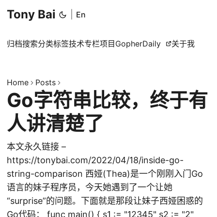
Tony Bai
|
En
归档
搜索
分类
标签
技术专栏
项目
GopherDaily
关于我
Home
Posts
Go字符串比较，终于有
人讲清楚了
本文永久链接 –
https://tonybai.com/2022/04/18/inside-go-
string-comparison 西娅(Thea)是一个刚刚入门Go
语言的妹子程序员，今天她遇到了一个让她
“surprise”的问题。下面就是那段让妹子西娅困惑的
Go代码： func main() { s1 := "12345" s2 := "2"