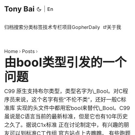
Tony Bai
|
En
归档
搜索
分类
标签
技术专栏
项目
GopherDaily
关于我
Home
Posts
由bool类型引发的一个
问题
C99 原生支持布尔类型，类型名字为\_Bool。对C程
序员来说，这个名字有些“不伦不类”，还好一般C标
准库 实现的头文件中都用宏bool来替代\_Bool。C99
虽说是C语言当前的最新标准，但是它也有10年历史
之久了。据说C1x标准 正在讨论制定中，有兴趣的朋
友可以到标准C工作组 官方站点上去瞧瞧。 有些跑题