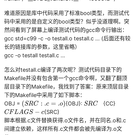
难道原因是库中代码采用了标准bool类型，而测试代
码中采用的是自定义的bool类型？似乎没道理啊。突
然间看到了屏幕上编译测试代码的gcc命令行输出：
gcc std=c99 -c -o testall.o testall.c … (后面还有较
长的链接库的参数，这里省略）
gcc -o testall testall.c …
怎么对testall.c编译了两次呢？测试代码目录下的
Makefile并没有包含第一个gcc命令啊，又翻了翻顶
层目录下的Makefile，我找到了答案：原来顶层目录
下的Makefile中采用了如下脚本：
(
(
:
.
=
.
)
{
{
OBJ =
{OBJ}:
{CC}
SRC
c
o
SRC
S
S
C
−
{SRC}
CF
L
A
GS
c
R
R
F
脚本根据.c文件替换获得.o文件名，并在同名.o和.c
C
C
L
间建立依赖，这样所有.c文件都会被先编译为.o文
:.
}
A