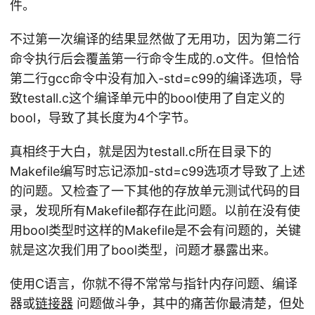
件。
c
G
=
S
不过第一次编译的结果显然做了无用功，因为第二行
.o
}
命令执行后会覆盖第一行命令生成的.o文件。但恰恰
)
-c
第二行gcc命令中没有加入-std=c99的编译选项，导
致testall.c这个编译单元中的bool使用了自定义的
bool，导致了其长度为4个字节。
真相终于大白，就是因为testall.c所在目录下的
Makefile编写时忘记添加-std=c99选项才导致了上述
的问题。又检查了一下其他的存放单元测试代码的目
录，发现所有Makefile都存在此问题。以前在没有使
用bool类型时这样的Makefile是不会有问题的，关键
就是这次我们用了bool类型，问题才暴露出来。
使用C语言，你就不得不常常与指针内存问题、编译
器或
链接器
问题做斗争，其中的痛苦你最清楚，但处