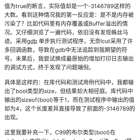
值为true的断言，实际值却是一个-3146789这样的
大数。看到这种情况我的第一反应是：是不是内存被
污染了？比如代码里有内存覆盖或Buffer溢出的情
况。又仔细浏览了一遍代码，依旧没有发现蛛丝马
迹。采用
gdb
单步执行测试程序，无奈lcut采用了许
多回调函数，导致在gdb中无法追踪到我期望的符
号。未果后，我尝试换成最原始的增加打印日志输出
的调试方式，终于发现了问题端倪。
具体是这样的：在库代码和测试用例代码中，我都输
出了bool类型的size，但结果却大相径庭。库代码中
输出的sizeof(bool)等于1，而在测试程序中输出的值
却为4，这个长度差异直接导致了前面的-3146789的
出现。
这里我要补充一下，C99的布尔类型(bool)在