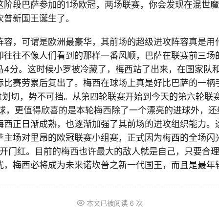
这阶段巴萨参加的1场欧冠，两场联赛，你会发现在混世
坎普新国王诞生了。
阵容，可谓是欧洲最豪华，其前场的超级进攻阵容真是用
却往往不像人们看到的那样一番风顺，巴萨在联赛前三场
马4分。这时候小罗被冷藏了，
梅西
站了出来，在国家队
际比赛劳累后复出了。梅西在球场上真是好比巴萨的一柄
任意划切，势不可挡。从第四轮联赛开始到今天的第六轮联
一球，更值得欣喜的是本轮梅西除了一个漂亮的进球外，还
梅西正日渐成熟，也逐渐加强了其前场的进攻组织能力。
萨主场对里昂的欧冠联赛小组赛，正式因为梅西的全场闪
取得开门红。目前的梅西也许最大的敌人就是自己，只要合
扰，梅西必将成为未来诺坎普之新一代国王，而且是最年
本文已被阅读
6
次