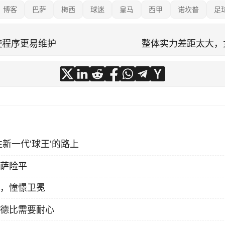
博客
巴萨
梅西
球迷
皇马
西甲
诺坎普
足
使程序更易维护
整体实力差距太大，
往新一代'球王'的路上
萨险平
，憧憬卫冕
德比需要耐心