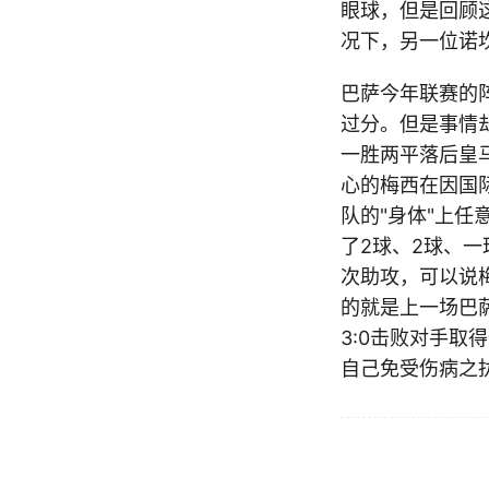
眼球，但是回顾
况下，另一位诺
巴萨今年联赛的
过分。但是事情
一胜两平落后皇
心的梅西在因国
队的"身体"上
了2球、2球、
次助攻，可以说
的就是上一场巴
3:0击败对手
自己免受伤病之