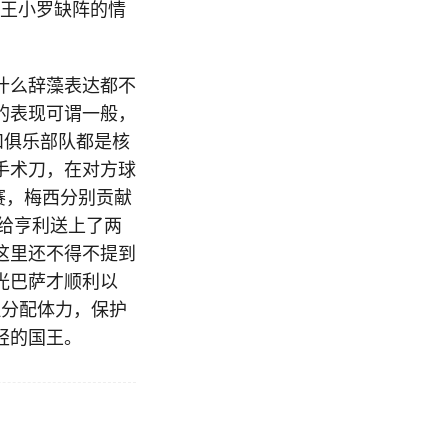
魔王小罗缺阵的情
什么辞藻表达都不
的表现可谓一般，
和俱乐部队都是核
手术刀，在对方球
赛，梅西分别贡献
给亨利送上了两
这里还不得不提到
光巴萨才顺利以
理分配体力，保护
轻的国王。