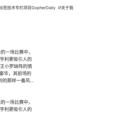
标签
技术专栏
项目
GopherDaily
关于我
轮的一场比赛中，
的亨利更吸引人的
魔王小罗缺阵的情
豪华，其前场的
那样一番风...
轮的一场比赛中，
的亨利更吸引人的