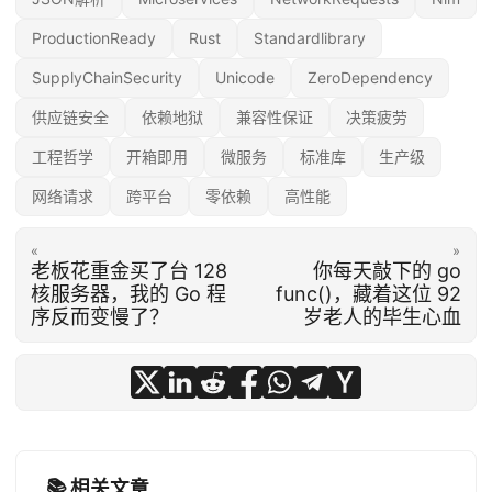
ProductionReady
Rust
Standardlibrary
SupplyChainSecurity
Unicode
ZeroDependency
供应链安全
依赖地狱
兼容性保证
决策疲劳
工程哲学
开箱即用
微服务
标准库
生产级
网络请求
跨平台
零依赖
高性能
«
»
老板花重金买了台 128
你每天敲下的 go
核服务器，我的 Go 程
func()，藏着这位 92
序反而变慢了？
岁老人的毕生心血
📚 相关文章