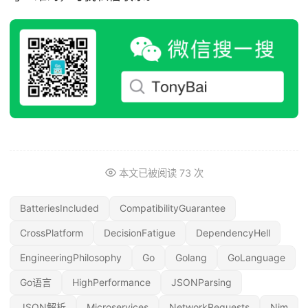
本文已被阅读
73
次
BatteriesIncluded
CompatibilityGuarantee
CrossPlatform
DecisionFatigue
DependencyHell
EngineeringPhilosophy
Go
Golang
GoLanguage
Go语言
HighPerformance
JSONParsing
JSON解析
Microservices
NetworkRequests
Nim