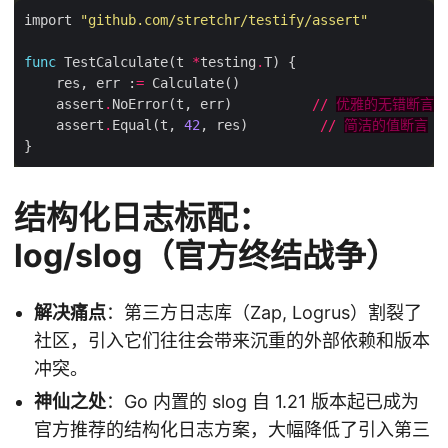
import 
"github.com/stretchr/testify/assert"
func
 TestCalculate(t 
*
testing
.
    res, err :
=
    assert
.
NoError(t, err)          
//
优雅的无错断言
    assert
.
Equal(t, 
42
, res)         
//
简洁的值断言
结构化日志标配：
log/slog（官方终结战争）
解决痛点
：第三方日志库（Zap, Logrus）割裂了
社区，引入它们往往会带来沉重的外部依赖和版本
冲突。
神仙之处
：Go 内置的 slog 自 1.21 版本起已成为
官方推荐的结构化日志方案，大幅降低了引入第三