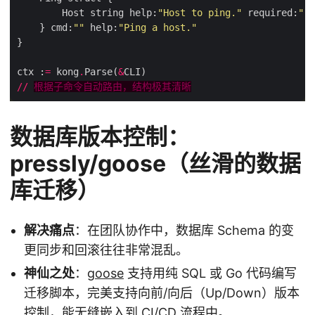
        Host string help:
"Host to ping."
 required:
""
    } cmd:
""
 help:
"Ping a host."
ctx :
=
 kong
.
Parse(
&
//
根据子命令自动路由，结构极其清晰
数据库版本控制：
pressly/goose（丝滑的数据
库迁移）
解决痛点
：在团队协作中，数据库 Schema 的变
更同步和回滚往往非常混乱。
神仙之处
：
goose
支持用纯 SQL 或 Go 代码编写
迁移脚本，完美支持向前/向后（Up/Down）版本
控制，能无缝嵌入到 CI/CD 流程中。