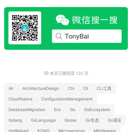
本文已被阅读
120
次
Air
ArchitectureDesign
Chi
Cli
CLI工具
CloudNative
ConfigurationManagement
DatabaseMigration
Env
Go
GoEcosystem
Golang
GoLanguage
Goose
Go生态
Go语言
HotReload
KONG
Microservices
Middleware