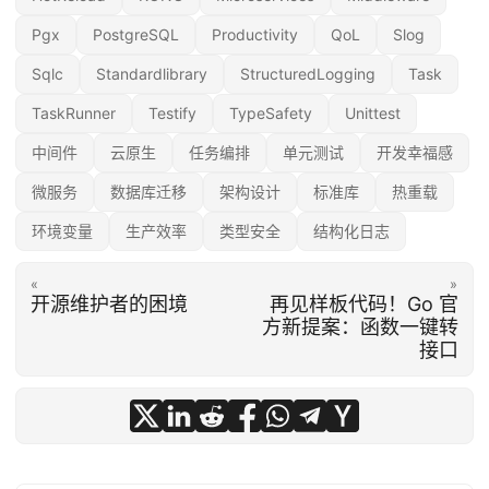
Pgx
PostgreSQL
Productivity
QoL
Slog
Sqlc
Standardlibrary
StructuredLogging
Task
TaskRunner
Testify
TypeSafety
Unittest
中间件
云原生
任务编排
单元测试
开发幸福感
微服务
数据库迁移
架构设计
标准库
热重载
环境变量
生产效率
类型安全
结构化日志
«
»
开源维护者的困境
再见样板代码！Go 官
方新提案：函数一键转
接口