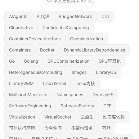
本文已被阅读
52
次
AIAgents
AI代理
BridgedNetwork
CDI
Cloudnative
ConfidentialComputing
ContainerDeviceInterface
Containerization
Containers
Docker
DynamicLibraryDependencies
Go
Golang
GPUContainerization
GPU容器化
HeterogeneousComputing
Images
LibraryOS
LibraryVMM
LinuxKernel
Linux内核
MultiarchManifests
Namespaces
OverlayFS
SoftwareEngineering
SoftwareFactory
TEE
Virtualization
VirtualSocket
云原生
动态库依赖
可信执行环境
命名空间
多架构清单
容器