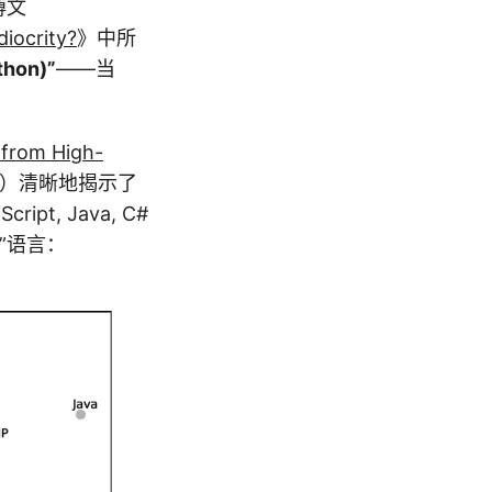
博文
iocrity?
》中所
thon)”
——当
 from High-
“）清晰地揭示了
t, Java, C#
”语言：