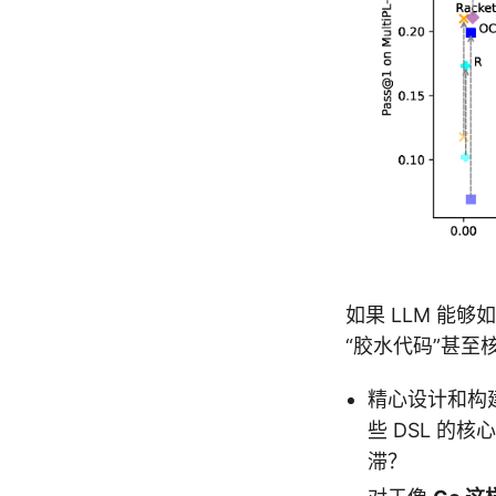
如果 LLM 能
“胶水代码”甚至
精心设计和构
些 DSL 的
滞？