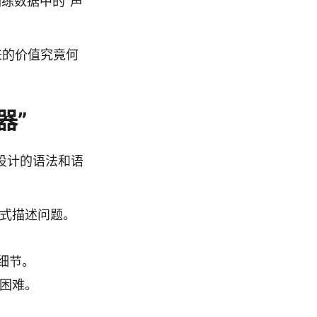
训练数据中的“声
未来的价值究竟何
器”
心设计的语法和语
式描述问题。
细节。
困难。