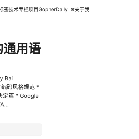
标签
技术专栏
项目
GopherDaily
关于我
的通用语
Bai
o语言编码风格规范 *
篇 * Google
...