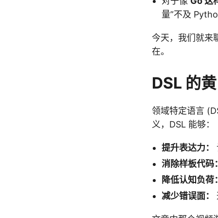
对于像
Go 
量”不及 Py
今天，我们就来聊
在。
DSL 的
领域特定语言 (
义，DSL 能够：
提升表达力：
消除样板代码
降低认知负荷
减少错误面：