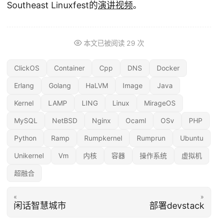
Southeast Linuxfest的
演讲视频
。
本文已被阅读
29
次
ClickOS
Container
Cpp
DNS
Docker
Erlang
Golang
HaLVM
Image
Java
Kernel
LAMP
LING
Linux
MirageOS
MySQL
NetBSD
Nginx
Ocaml
OSv
PHP
Python
Ramp
Rumpkernel
Rumprun
Ubuntu
Unikernel
Vm
内核
容器
操作系统
虚拟机
超融合
«
»
闲话智慧城市
部署devstack