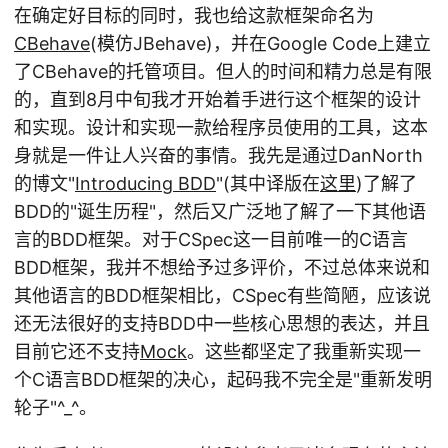
在确定好目标的同时，我也给这款框架命名为
CBehave
(模仿JBehave)，并在Google Code上建立
了CBehave的托管项目。但人的时间和精力总是有限
的，直到8月中旬我才开始着手进行这个框架的设计
和实现。设计和实现一款给程序员使用的工具，这本
身就是一件让人兴奋的事情。我先是通过DanNorth
的博文"
Introducing BDD
"(其中译版在
这里
)了解了
BDD的"诞生历程"，然后又广泛地了解了一下其他语
言的BDD框架。对于CSpec这一目前唯一的C语言
BDD框架，我并不想给予过多评价，不过总体来说和
其他语言的BDD框架相比，CSpec有些简陋，应该说
还无法很好的支持BDD中一些核心思想的表达，并且
目前它还不支持
Mock
。这些都坚定了我重新实现一
个C语言BDD框架的决心，起码我不完全是"重新发明
轮子"^_^。