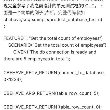
现完全参考了我之前设计的单元测试框架
LCUT
，下
面是一个简单的例子(片断，完整代码参加
cbehave/src/example/product_database_test.c)
：
FEATURE(1, “Get the total count of employees”)
SCENARIO(“Get the total count of employees”)
GIVEN(“The db connection is ready and
there are 5 employees in total”);
CBEHAVE_RETV_RETURN(connect_to_database,
0×1234);
CBEHAVE_ARG_RETURN(table_row_count, 5);
CBEHAVE_RETV_RETURN(table_row_count, 0);