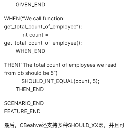
GIVEN_END
WHEN(“We call function:
get_total_count_of_employee”);
int count =
get_total_count_of_employee();
WHEN_END
THEN(“The total count of employees we read
from db should be 5”)
SHOULD_INT_EQUAL(count, 5);
THEN_END
SCENARIO_END
FEATURE_END
最后，CBeahve还支持多种SHOULD_XX宏，并且可