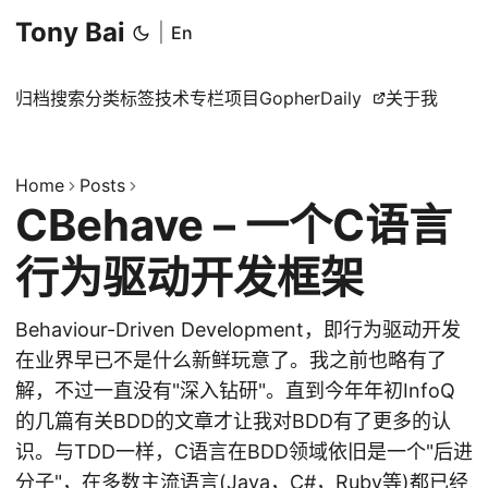
Tony Bai
|
En
归档
搜索
分类
标签
技术专栏
项目
GopherDaily
关于我
Home
Posts
CBehave – 一个C语言
行为驱动开发框架
Behaviour-Driven Development，即行为驱动开发
在业界早已不是什么新鲜玩意了。我之前也略有了
解，不过一直没有"深入钻研"。直到今年年初InfoQ
的几篇有关BDD的文章才让我对BDD有了更多的认
识。与TDD一样，C语言在BDD领域依旧是一个"后进
分子"，在多数主流语言(Java，C#，Ruby等)都已经