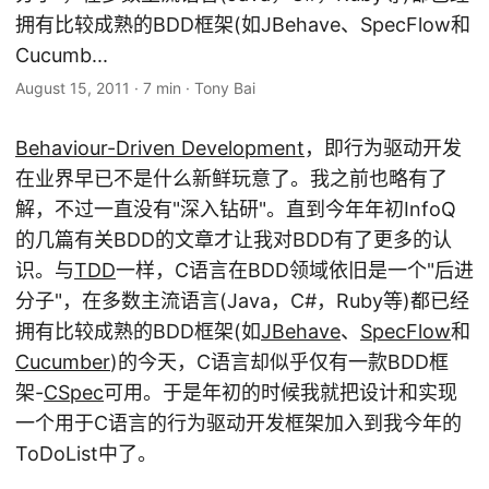
拥有比较成熟的BDD框架(如JBehave、SpecFlow和
Cucumb...
August 15, 2011
·
7 min
·
Tony Bai
Behaviour-Driven Development
，即行为驱动开发
在业界早已不是什么新鲜玩意了。我之前也略有了
解，不过一直没有"深入钻研"。直到今年年初InfoQ
的几篇有关BDD的文章才让我对BDD有了更多的认
识。与
TDD
一样，C语言在BDD领域依旧是一个"后进
分子"，在多数主流语言(Java，C#，Ruby等)都已经
拥有比较成熟的BDD框架(如
JBehave
、
SpecFlow
和
Cucumber
)的今天，C语言却似乎仅有一款BDD框
架-
CSpec
可用。于是年初的时候我就把设计和实现
一个用于C语言的行为驱动开发框架加入到我今年的
ToDoList中了。