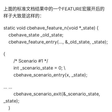
上面的标准文档结果中的一个FEATURE宏展开后的
样子大致是这样的：
static void cbehave_feature_n(void *_state) {
cbehave_state _old_state;
cbehave_feature_entry(…, &_old_state, _state);
{
/* Scenario #1 */
int _scenario_state = 0; \
cbehave_scenario_entry(x, _state);
… …
cbehave_scenario_exit(&_scenario_state,
_state);
}