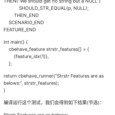
THEN(“We should get no string but a NULL”)
SHOULD_STR_EQUAL(p, NULL);
THEN_END
SCENARIO_END
FEATURE_END
int main() {
cbehave_feature strstr_features[] = {
{feature_idx(1)},
};
return cbehave_runner(“Strstr Features are as
belows:”, strstr_features);
}
编译运行这个测试，我们会得到如下结果(节选)：
Strstr Features are as belows: