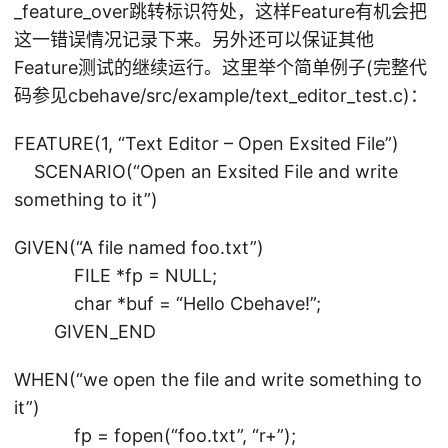
_feature_over跳转标识符处，这样Feature有机会把
这一错误情况记录下来。另外还可以保证其他
Feature测试的继续运行。这里举个简单例子(完整代
码参见cbehave/src/example/text_editor_test.c)：
FEATURE(1, “Text Editor – Open Exsited File”)
SCENARIO(“Open an Exsited File and write
something to it”)
GIVEN(“A file named foo.txt”)
FILE *fp = NULL;
char *buf = “Hello Cbehave!”;
GIVEN_END
WHEN(“we open the file and write something to
it”)
fp = fopen(“foo.txt”, “r+”);