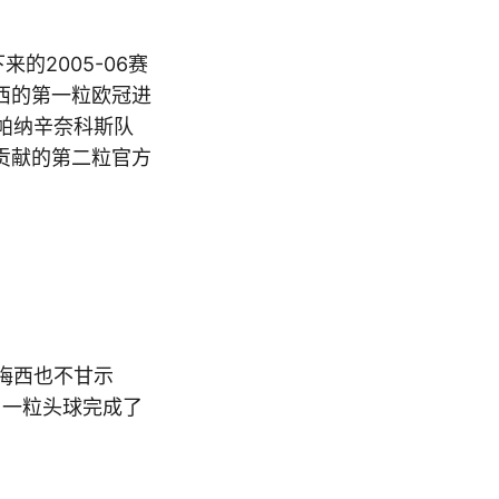
的2005-06赛
西的第一粒欧冠进
腊帕纳辛奈科斯队
贡献的第二粒官方
梅西也不甘示
用一粒头球完成了