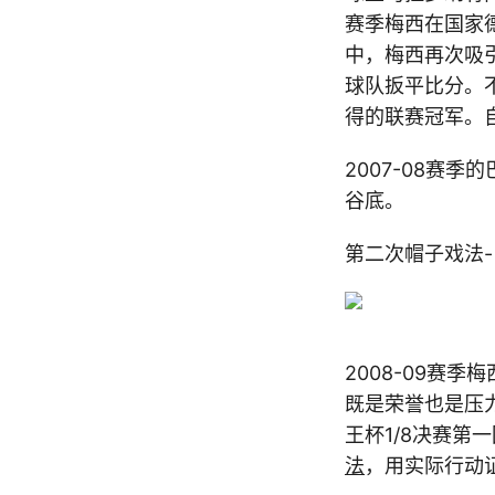
赛季梅西在国家
中，梅西再次吸
球队扳平比分。
得的联赛冠军。
2007-08赛
谷底。
第二次帽子戏法
2008-09赛
既是荣誉也是压力
王杯1/8决赛
法
，用实际行动