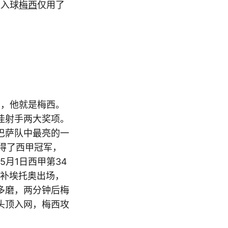
粒入球
梅西
仅用了
员，他就是梅西。
佳射手两大奖项。
巴萨队中最亮的一
获得了西甲冠军，
月1日西甲第34
替补埃托奥出场，
多磨，两分钟后梅
头顶入网，梅西攻