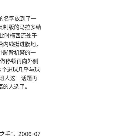
员的名字放到了一
复制版的马拉多纳
此时梅西还处于
沿内线挺进腹地，
外脚背机警的一
稍做停顿再向外侧
这个进球几乎与球
接班人这一话题再
高的人选了。
”。2006-07