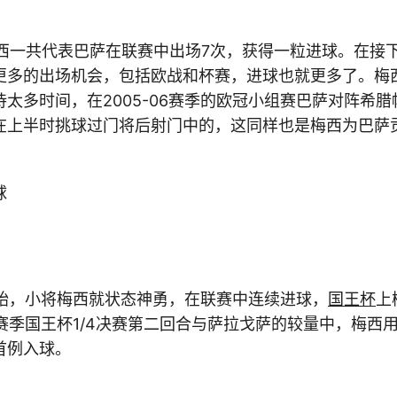
季梅西一共代表巴萨在联赛中出场7次，获得一粒进球。在接下来
更多的出场机会，包括欧战和杯赛，进球也就更多了。梅
太多时间，在2005-06赛季的欧冠小组赛巴萨对阵希
在上半时挑球过门将后射门中的，这同样也是梅西为巴萨
球
季伊始，小将梅西就状态神勇，在联赛中连续进球，
国王杯
上
06赛季国王杯1/4决赛第二回合与萨拉戈萨的较量中，梅西
首例入球。