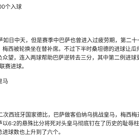
00个入球
季巴萨如日中天，但是赛季中巴萨也曾进入过疲劳期，第二
，梅西被轮换坐在替补席。不过下半时桑坦德的进球让瓜
负众望，连入两球帮助巴萨逆转去三分，其中第二例进球
粒联赛进球。
皇马
季第二次西班牙国家德比，巴萨做客伯纳乌挑战皇马，梅西
萨以6:2的悬殊比分将死对头皇马彻底钉在了历史的耻辱
总进球数也上升到了六个。