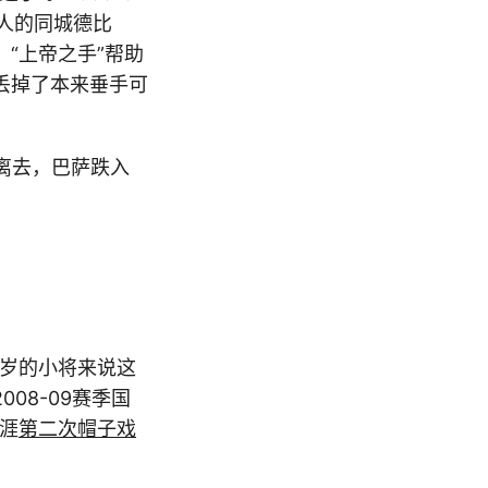
人的同城德比
“上帝之手”帮助
丢掉了本来垂手可
罗离去，巴萨跌入
2岁的小将来说这
08-09赛季国
涯
第二次帽子戏