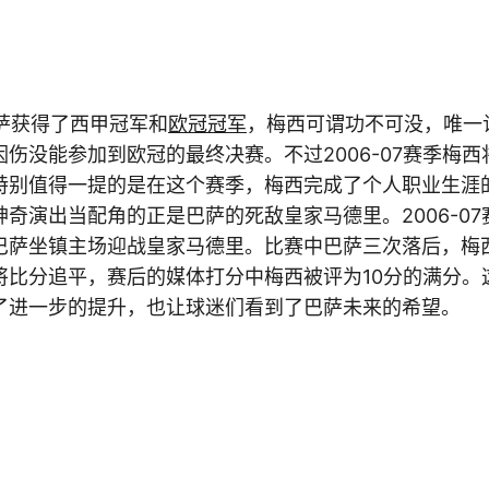
季巴萨获得了西甲冠军和
欧冠冠军
，梅西可谓功不可没，唯一
伤没能参加到欧冠的最终决赛。不过2006-07赛季梅
特别值得一提的是在这个赛季，梅西完成了个人职业生涯
奇演出当配角的正是巴萨的死敌皇家马德里。2006-07
巴萨坐镇主场迎战皇家马德里。比赛中巴萨三次落后，梅
将比分追平，赛后的媒体打分中梅西被评为10分的满分。
了进一步的提升，也让球迷们看到了巴萨未来的希望。