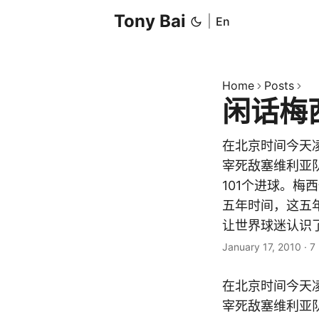
Tony Bai
|
En
Home
Posts
闲话梅
在北京时间今天凌
宰死敌塞维利亚
101个进球。
五年时间，这五年
让世界球迷认识了
January 17, 2010
·
7
在北京时间今天凌
宰死敌塞维利亚