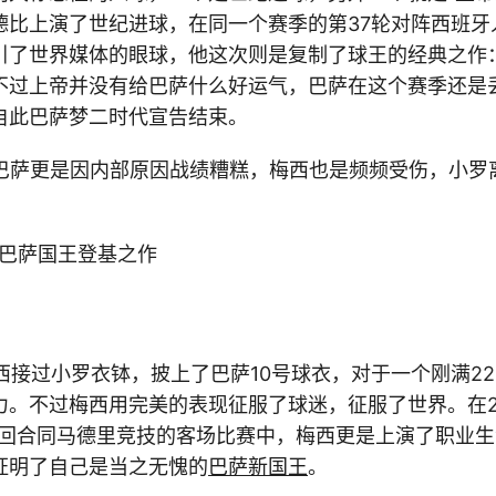
德比上演了世纪进球，在同一个赛季的第37轮对阵西班牙
引了世界媒体的眼球，他这次则是复制了球王的经典之作：
不过上帝并没有给巴萨什么好运气，巴萨在这个赛季还是
自此巴萨梦二时代宣告结束。
季的巴萨更是因内部原因战绩糟糕，梅西也是频频受伤，小
-巴萨国王登基之作
季梅西接过小罗衣钵，披上了巴萨10号球衣，对于一个刚满2
。不过梅西用完美的表现征服了球迷，征服了世界。在20
第一回合同马德里竞技的客场比赛中，梅西更是上演了职业生
证明了自己是当之无愧的
巴萨新国王
。