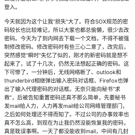
登入。
今天就因为这个让我“损失”大了。符合SOX规范的密
码较长也比较难记，所以大家也都总偷懒，很少去改
密码。今天为了到内网去下载一个文档，不得不被强
制修改密码。修改密码时有些三心二意了，改完后，
突然感觉“瞬时”失忆了似的，刚才的新密码就是想不
起来了，试了十几次，仍然无法想起正确的密码。这
下可惨了，一分钟后，无线网络断了、outlook和
thunderbird相继弹出输入密码对话框、Firefox也弹
出了输入代理密码的对话框。无奈只能向秘书“求
救”，后被告知重置密码还真不那么简单，先要秘书
发mail给人力，人力再发mail给公司网络管理部门，
之后如何处理还不得而知了。不过公司的办事效率也
真不怎么高，到现在为止我仍然没能恢复我的密码，
真是耽误事啊。一天了都没能收到mail，中间有几封