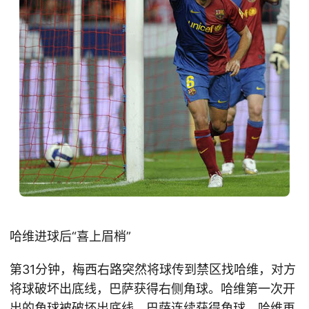
哈维进球后“喜上眉梢”
第31分钟，梅西右路突然将球传到禁区找哈维，对方
将球破坏出底线，巴萨获得右侧角球。哈维第一次开
出的角球被破坏出底线，巴萨连续获得角球。哈维再