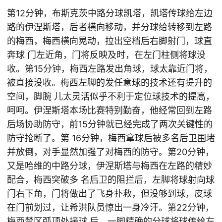
第12分钟，布斯克茨中路分球凯塔，凯塔传球给左边
路的伊涅斯塔，后者横向移动，并分球给转移到左路
的梅西，梅西横向晃动，拉出空档后右脚射门，球直
奔球 门左近角，门将反映及时，在左门柱侧将球没
收。第15分钟，梅西左路发出角球，球太靠近门将，
被直接没收。梅西左脚的发任意球的技术还有提升的
空间，脚腕 儿太灵活似乎不利于定位球技术的提高，
呵呵。伊涅斯塔本场比赛特别勤奋，他经常回到左路
后场协助防守，前15分钟就已经完成了两次关键性的
防守抢断了。第 16分钟，梅西拿球后被多名后卫围堵
并放倒，对手显然加强了对梅西的防守。第20分钟，
又是哈维的中路分球，伊涅斯塔与梅西在左路的精妙
配合，梅西突破多 名后卫的阻拦后，左脚将球射向球
门右下角，门将做出了飞身扑救，但没够到球，皮球
在门前划过，让希洪队员惊出一身冷汗。第22分钟，
梅西禁区弧顶处接球 后，一脚精确的分球将球传给左