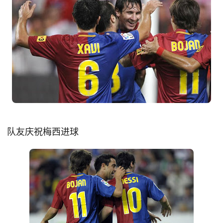
队友庆祝梅西进球