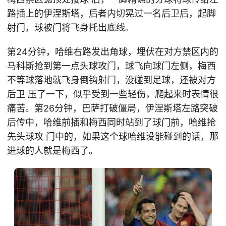
路插上的伊涅斯塔，后者内切晃过一名后卫后，起脚
射门，球被门将飞身托出底线。
第24分钟，哈维右路发出角球，埋伏在对方禁区内的
马科斯抢到第一点头球攻门，球飞向球门左侧，梅西
不等球落地就飞身倒钩射门，没碰到足球，还被对方
后卫 压了一下，似乎受到一些轻伤，爬起来时表情很
痛苦。第26分钟，巴萨打破僵局，伊涅斯塔左路突破
后传中，哈维前插和梅西同时站到了球门前，哈维抢
先头球攻 门中的，如果这个球哈维没能碰到的话，那
进球的人就是梅西了。