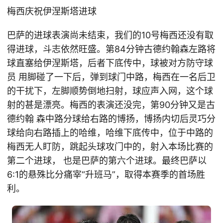
梅西庆祝伊涅斯塔进球
巴萨的进球表演尚未结束，我们的10号梅西还没有取
得进球，斗志依然旺盛。第84分钟古德约翰森左路将
球直塞给伊涅斯塔，后者下底传中，球被对方防守球
员 用脚碰了一下后，弹到球门中路，梅西在一名后卫
的干扰下，左脚顺势倒地扫射，球应声入网，这个球
射的甚是漂亮。梅西的表演还没完，第90分钟又是古
德约翰 森中路分球给右路的博扬，博扬内切后灵巧分
球给向右路插上的哈维，哈维下底传中，位于中路的
梅西无人盯防，跳起头球攻门中的，射入本场比赛的
第二个进球， 也是巴萨的第六个进球。最终巴萨以
6:1的悬殊比分痛宰“升班马”，取得本赛季的首场胜
利。