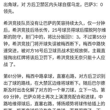
出角球，对 方后卫禁区内头球自摆乌龙，巴萨3：0
领先。
希洪竞技队员没有让巴萨的笑容持续太久，仅一分钟
后，希洪竞技后场长传，25号球员得球后摆脱阿尔维
斯的防守，射门中的，将比分扳回1：3。不过第55分
钟，希洪竞技门将开球失误被梅西断下，梅西中路快
速突进，被对方16号后卫球员战术犯规放倒，主裁直
接掏出红牌将该后卫罚下，希洪竞技无奈只能十人应
战 了。
第61分钟，梅西中路拿球，直塞右路，对方后卫识别
出了球的路线，在大禁区边缘将球断下。随后巴尔德
斯及时出击化解了对方的一个单刀球，立下一功。第
69 分钟，巴萨众将士再次上演漂亮配合和进球，中
路哈维得球后，直塞右路，博扬顺势将球传给插上的