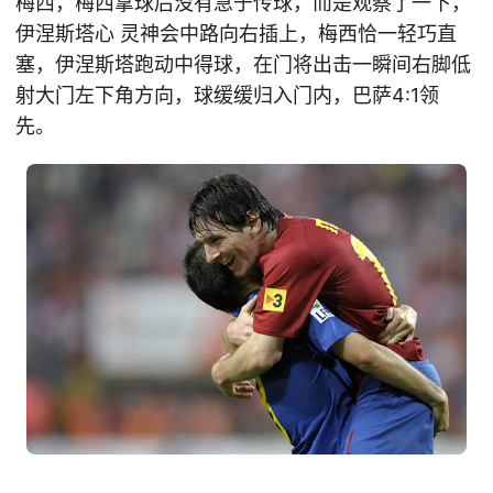
梅西，梅西拿球后没有急于传球，而是观察了一下，
伊涅斯塔心 灵神会中路向右插上，梅西恰一轻巧直
塞，伊涅斯塔跑动中得球，在门将出击一瞬间右脚低
射大门左下角方向，球缓缓归入门内，巴萨4:1领
先。