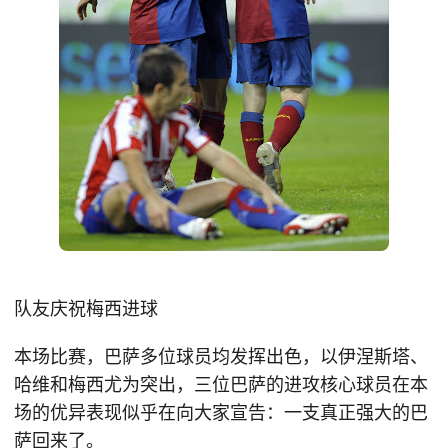
队友庆祝梅西进球
本场比赛，巴萨多位球员均发挥出色，以伊涅斯塔、
哈维和梅西尤为突出，三位巴萨的进攻核心球员在本
场的优异表现似乎在向大家宣告：一支真正强大的巴
萨回来了。