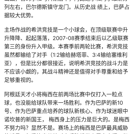
列左右，巴尔德斯镇守龙门。从历史战 绩上，巴萨占
据较大优势。
主场作战的希洪竞技是一个小球会，在顶级联赛中升
升降降、起起落落，2007-08赛季结束后以乙级联赛
第三的身份升入甲级。本赛季前两轮比赛，希洪竞技
虽然都输给了对手（1:2输给赫塔菲、3:4输给塞维利
亚），但是比分都很接近，说明希洪竞技的战斗力是
不应该小觑的，其战斗精神还是值得对手尊重和给予
足够重视的。
阿根廷天才小将梅西在前两场比赛中仅打入一粒点
球，也没能给球队带来一场胜利。作为巴萨的新10
号、作为巴萨重点培养的球队新核心、作为球迷眼中
诺坎普的新国王， 梅西身上的压力是巨大的。是梅西
不努力吗？显然不是。赛场上的梅西是巴萨最具威胁