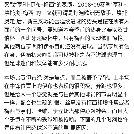
叉戟“亨利-伊布-梅西”的表演。2008-09赛季“亨利-
埃托奥-梅西”的三叉戟可谓是打遍欧洲无敌手，埃托
奥走 后，新三叉戟能否延续进球的势头是摆在所有人
面前的一个问号，要知道本赛季前的热身比赛以及甘
伯杯、西班牙超级杯中，只有梅西的表现依旧惊艳，
其他两位亨 利和伊布目前还没有进球。当然亨利有伤
在身，伊布初来咋到都可以被称之为不进球的理由。
但是球迷们和媒体能有多少耐心呢。
本场比赛伊布绝 对是焦点，而且被寄予厚望。上半场
在中锋位置上的伊布也表现的很积极，奔跑也很多。
但是给人一个感觉就是与巴萨其他球员的节奏明显不
一样，配合也生疏的 很。丝毫没有梅西和埃托奥或者
梅西与亨利、哈维、伊涅斯塔那种心领神会。而且大
个子伊布不断的丢球和被抢断。下面的几个时刻也许
是伊布让巴萨球迷不满的重 要原因：