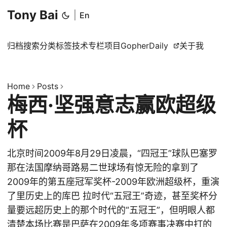
Tony Bai
|
En
归档
搜索
分类
标签
技术专栏
项目
GopherDaily
关于我
Home
Posts
梅西·坚强意志赢欧超级
杯
北京时间2009年8月29日凌晨，“四冠王”球队巴塞罗
那在法国摩纳哥路易二世球场有惊无险的拿到了
2009年的第五座冠军奖杯-2009年欧洲超级杯，重演
了里历史上的库巴 拉时代“五冠王”奇迹，甚至奖杯分
量要远超历史上的那个时代的“五冠王”，但明眼人都
清楚本场比赛是巴萨在2009年多项赛事决赛中打的