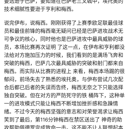
要远逊于巴萨，要知道在巴萨老三叉戟中，埃托奥的
技术细腻性要逊于亨利和梅西。
说完伊布，说梅西。刚刚获得了上赛季欧足联最佳球
员和最佳前锋的梅西毫无疑问已经是巴萨进攻战术无
可争议的核心，同时他也是巴萨进攻中最具威胁的球
员，本场比赛再次证明 了这一点，在伊布和亨利都没
法给对方施加压力的时候，我们看到的是满场飞奔和
突破的梅西，巴萨几次最具威胁的突破和射门都来自
梅西。而实际从比赛的进程上 来看，梅西本场踢的很
郁闷，前场失去了熟悉的埃托奥，与伊布尝试几次配
合后都已后者的失误而告终，梅西无奈之下只能选择
独自突破。但在对方的严防死守的铁 桶阵下，这种单
一的进攻模式只能让梅西不断增加挫折感和急躁情
绪。不过今天的梅西坚强的意志和对荣誉渴求让梅西
笑到了最后，第116分钟梅西在禁区送出了 神奇的助
攻帮助佩德罗完成致命一击。这不能不让人联想起本