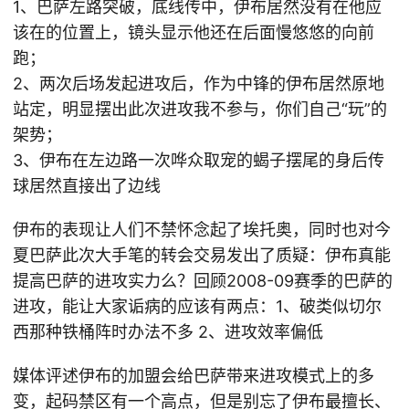
1、巴萨左路突破，底线传中，伊布居然没有在他应
该在的位置上，镜头显示他还在后面慢悠悠的向前
跑；
2、两次后场发起进攻后，作为中锋的伊布居然原地
站定，明显摆出此次进攻我不参与，你们自己“玩”的
架势；
3、伊布在左边路一次哗众取宠的蝎子摆尾的身后传
球居然直接出了边线
伊布的表现让人们不禁怀念起了埃托奥，同时也对今
夏巴萨此次大手笔的转会交易发出了质疑：伊布真能
提高巴萨的进攻实力么？回顾2008-09赛季的巴萨的
进攻，能让大家诟病的应该有两点：1、破类似切尔
西那种铁桶阵时办法不多 2、进攻效率偏低
媒体评述伊布的加盟会给巴萨带来进攻模式上的多
变，起码禁区有一个高点，但是别忘了伊布最擅长、