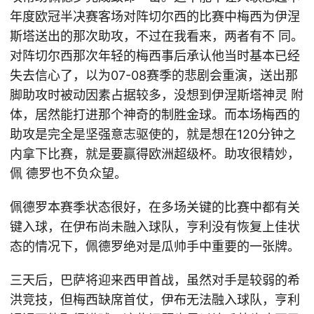
年度欧冠半决赛客场对阵切尔西的比赛中梅西为伊涅
斯塔送出的那次助攻，不过在我看来，两者有不 同。
对阵切尔西那次年轻的梅西事后承认他当时基本已经
失去信心了，以为07-08赛季的悲剧会重演，送出那
脚助攻时被动因素占据较多，没想到伊涅斯塔神灵 附
体，居然能打进那个神奇的制胜金球。而本场梅西的
助攻是完全是坚强意志驱使的，就是想在120分钟之
内拿下比赛，就是要赢得欧洲超级杯。助攻很精妙，
佩 德罗也不负众望。
佩德罗本赛季状态很好，在多场关键的比赛中都有关
键入球，在伊布尚未融入球队，亨利没有恢复上佳状
态的情况下，佩德罗绝对是瓜帅手中重要的一张牌。
三天后，巴萨将迎来西甲首战，虽然对手是较弱的希
洪竞技，但梅西缺席首仗，伊布无法融入球队，亨利