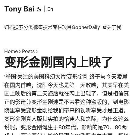
Tony Bai
|
En
归档
搜索
分类
标签
技术专栏
项目
GopherDaily
关于我
Home
Posts
变形金刚国内上映了
‘举国’关注的美国科幻大片’变形金刚’终于与今天凌晨
在国内首映，沈阳今天也是第一天放映，其实早在美
国上映后的第二天盗版就在网上出现了，但是相信真
正的影迷兼变形金刚迷是不会看这种盗版的，到电影
院里享受变形金刚给我们带来的视听享受才是正道。
变形金刚真人版其实拍的恰逢人和之际，为什么这么
说呢，变形金刚诞生于80年代，影响的是70、80两