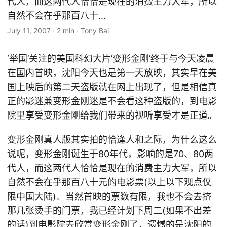
代人，而这两代人恰恰是现在的消费主力大军，所以
自然不会在乎那百八十...
July 11, 2007
·
2 min
·
Tony Bai
‘举国’关注的美国科幻大片’变形金刚’终于与今天凌晨
在国内首映，沈阳今天也是第一天放映，其实早在美
国上映后的第二天盗版就在网上出现了，但是相信真
正的影迷兼变形金刚迷是不会看这种盗版的，到电影
院里享受变形金刚给我们带来的视听享受才是正道。
变形金刚真人版其实拍的恰逢人和之际，为什么这么
说呢，变形金刚诞生于80年代，影响的是70、80两
代人，而这两代人恰恰是现在的消费主力大军，所以
自然不会在乎那百八十元的电影票(以上以下观点仅
限中国大陆)。当然首映的票数有限，我也不会去挤
那几张烫手的门票，我已经计划下周二(如果不出差
的话)到电影院去欣赏变形金刚了，遗憾的是沈阳的