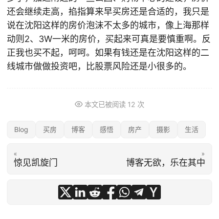
还会继续走高，掐指算来早买房还是合适的，我只是
说在沈阳这样的房价泡沫不太多的城市，像上海那样
动则2、3W一米的房价，买起来可真是要慎重啊。反
正我也买不起，呵呵。如果有钱还是在沈阳这样的二
线城市做做投资吧，比股票风险还是小很多的。
本文已被阅读
12
次
Blog
买房
博客
感悟
房产
摄影
生活
«
»
惊见凯旋门
博客无欲，乐在其中