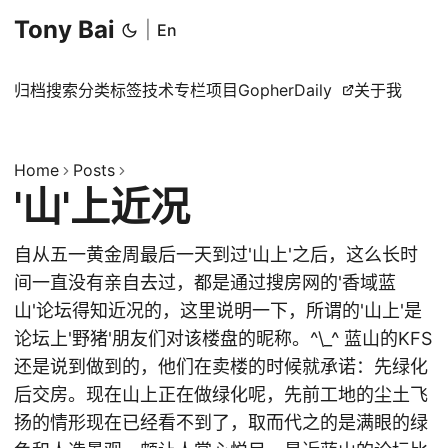
Tony Bai
|
En
归档
搜索
分类
标签
技术专栏
项目
GopherDaily
关于我
Home
Posts
'山'上近况
自从五一黄金周最后一天到过'山上'之后，这么长时
间一直没有亲自去过，都是通过搜房网的'香域蓝
山'论坛得知近况的，这里说明一下，所谓的'山上'是
论坛上'野猪'朋友们对该楼盘的昵称。^\_^ 蓝山的KFS
还是说到做到的，他们在卖楼的时候就承诺：先绿化
后交房。现在山上正在做绿化呢，先前工地的尘土飞
扬的情形现在已经看不到了，取而代之的是满眼的绿