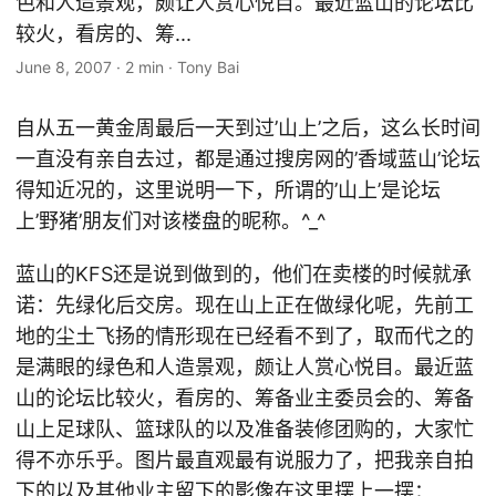
色和人造景观，颇让人赏心悦目。最近蓝山的论坛比
较火，看房的、筹...
June 8, 2007
·
2 min
·
Tony Bai
自从五一黄金周最后一天到过’山上’之后，这么长时间
一直没有亲自去过，都是通过搜房网的’香域蓝山’论坛
得知近况的，这里说明一下，所谓的’山上’是论坛
上’野猪’朋友们对该楼盘的昵称。^_^
蓝山的KFS还是说到做到的，他们在卖楼的时候就承
诺：先绿化后交房。现在山上正在做绿化呢，先前工
地的尘土飞扬的情形现在已经看不到了，取而代之的
是满眼的绿色和人造景观，颇让人赏心悦目。最近蓝
山的论坛比较火，看房的、筹备业主委员会的、筹备
山上足球队、篮球队的以及准备装修团购的，大家忙
得不亦乐乎。图片最直观最有说服力了，把我亲自拍
下的以及其他业主留下的影像在这里摆上一摆：