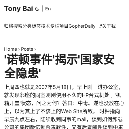
Tony Bai
|
En
归档
搜索
分类
标签
技术专栏
项目
GopherDaily
关于我
Home
Posts
'诺顿事件'揭示'国家安
全隐患'
上周四也就是2007年5月18日，早上刚一进办公室，
就发现邻座的同室刚刚使用不久的HP台式机处于'机
箱开盖'状态，问之为何？答曰：中毒。遂也没放在心
上，以为其上了不该上的Web Site所致。 时钟指向
早晨九点左右，陆续收到同事的mail，谈到如何卸载
公司的集团版诺顿杀毒软件，又有后者邮件谈到中毒