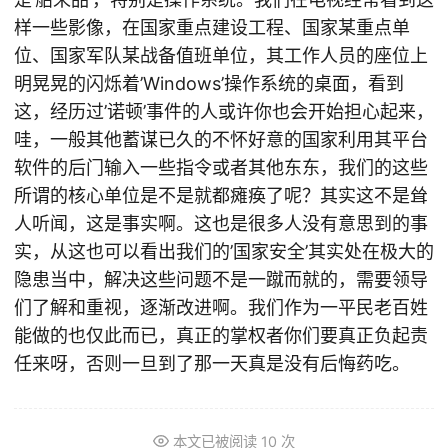
样一些影像，在国家重点建设工程、国家某重点单
位、国家军队某战备值班单位，其工作人员的座位上
明晃晃的闪烁着’Windows’操作系统的桌面，看到
这，经历过’诺顿’事件的人或许你也会开始担心起来，
哇，一般其他蓄谋已久的不怀好意的国家利用其平台
软件的后门输入一些指令或者其他东东，我们的这些
所谓的核心单位是不是就都瘫痪了呢？其实这不是耸
人听闻，这是事实啊。这也是很多人没有意思到的事
实，从这也可以看出我们的’国家安全’其实处在极大的
隐患当中，解决这些问题不是一蹴而就的，需要领导
们了解和重视，逐渐改进啊。我们作为一平民老百姓
能做的也仅此而已，真正的掌权者你们要真正负起责
任来呀，否则一旦到了那一天真是没有后悔药吃。
本文已被阅读
10
次