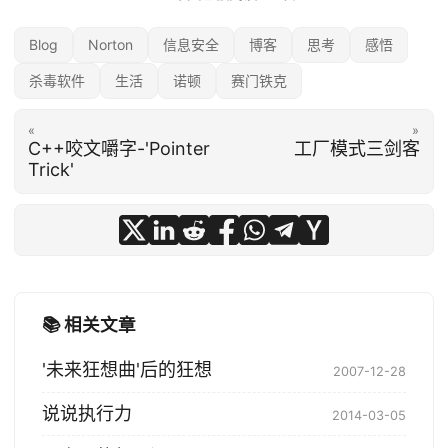
Blog
Norton
信息安全
博客
思考
感悟
杀毒软件
生活
诺顿
赛门铁克
«
»
C++咬文嚼字-'Pointer
工厂模式三剑客
Trick'
📚 相关文章
'未来狂想曲'后的狂想
2007-12-28
说说执行力
2014-03-05