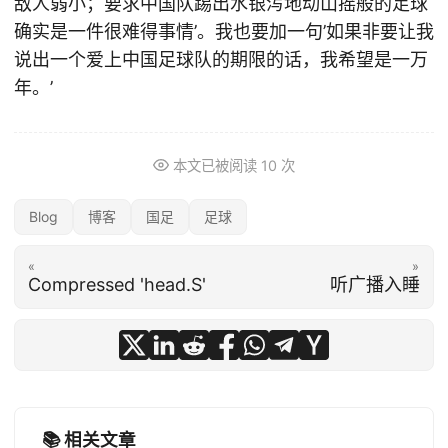
敌人弱小；要求中国队踢出水银泻地动山摇般的足球
确实是一件很难得事情’。我也要加一句’如果非要让我
说出一个爱上中国足球队的期限的话，我希望是一万
年。’
本文已被阅读
10
次
Blog
博客
国足
足球
«
»
Compressed 'head.S'
听广播入睡
📚 相关文章