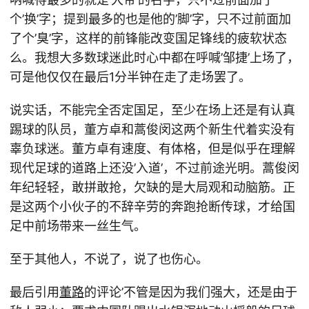
个’换’字；提到最多的也是他的’脚’字，只不过前面加
了个’臭’字，这样的前锋能改变国足锋线的疲软状态
么。我想大多数球迷此时心中都在呼喊’邹捷’上场了，
可是他仅仅在最后1分半钟在走了走场罢了。
说实话，不能完全否定国足，至少在场上还是有认真
踢球的队员，董方卓和蒿俊闵这两个新生代着实没有
辜负球迷。董方卓有速度、有体格，但是似乎在理解
现代足球的道路上还没’入道’，不过前途光明。蒿俊闵
年纪轻轻，敢拼敢抢，欠缺的是大局观和动脑筋。正
是这两个小伙子的不辞辛劳的奔跑抢断传球，才给国
足中前场带来一丝生气。
至于其他人，不说了，说了也伤心。
最后引用
董路
的评论’不管是因为我们强大，还是由于