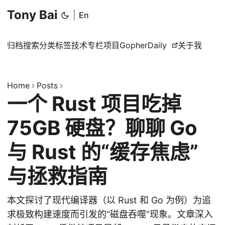
Tony Bai
|
En
归档
搜索
分类
标签
技术专栏
项目
GopherDaily
关于我
Home
Posts
一个 Rust 项目吃掉
75GB 硬盘？聊聊 Go
与 Rust 的“缓存焦虑”
与拯救指南
本文探讨了现代编译器（以 Rust 和 Go 为例）为追
求极致构建速度而引发的“磁盘吞噬”现象。文章深入