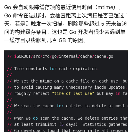
Go 会自动跟踪缓存项的最近使用时间（mtime）。
Go 命令在退出时，会检查距离上次清扫是否已超过 1
天，若是则触发一次扫描，删除那些超过 5 天未被访
问的构建缓存条目。这也是 Go 开发者很少会遇到单
一缓存目录膨胀到几百 GB 的原因。
//
$
GOROOT
/
src
/
cmd
/
go
/
internal
/
cache
/
cache
.
//
 Time constants 
for
 cache expiration
.
//
//
 We set the mtime on a cache file on each use, but 
//
 to avoid causing many unnecessary inode updates
.
//
 roughly reflect 
"time of last use"
 but may 
in
 fact
//
//
 We scan the cache 
for
 entries to delete at most o
//
//
 When we 
do
 scan the cache, we delete entries that 
//
 at least trimLimit (
5
 days)
.
//