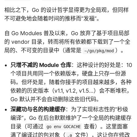
相比之下，Go 的设计哲学显得更为全局观，但同样
不可避免地会随着时间的推移而“发福”。
自 Go Modules 普及以来，Go 放弃了基于项目局部
的 vendor 目录，转而将所有依赖都下载到了一个全
局的、不可变的目录中（通常是
）。
~/go/pkg/mod
只增不减的 Module 仓库
：这种设计的好处是：10
个项目共用同一个依赖版本，硬盘上只存一份源
码。但坏处是，随着你接手的项目越来越多，各种
依赖的历史版本（v1.1, v1.2, v1.5…）会不断堆积，
Go 默认并不会自动删除这些旧代码。
深藏功与名的构建缓存
：为了实现标志性的“秒级
编译”，Go 在后台默默维护了一个全局的构建缓存
目录（可通过
查看）。这里面塞
go env GOCACHE
满了编译过的包对象（
文件），这让你在修改
.a