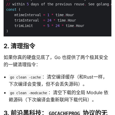
//
 within 
5
 days of the previous reuse
.
 See golang
.
or
const
	mtimeInterval 
=
1
*
 time
.
	trimInterval  
=
24
*
 time
.
	trimLimit     
=
5
*
24
*
 time
.
2. 清理指令
如果你真的硬盘见底了，Go 也提供了两个极其安全
的一键清理指令：
：清空编译缓存（和Rust一样，
go clean -cache
下次编译会变慢，但不会丢失源码）。
：清空下载的全局 Module 依
go clean -modcache
赖源码（下次编译会重新联网下载代码）。
3. 前沿黑科技：
协议的无
GOCACHEPROG