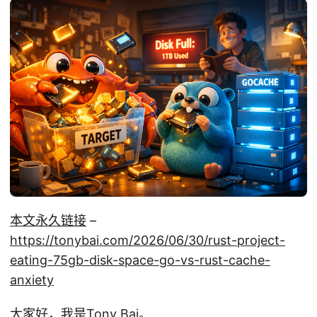
本文永久链接
–
https://tonybai.com/2026/06/30/rust-project-
eating-75gb-disk-space-go-vs-rust-cache-
anxiety
大家好，我是Tony Bai。