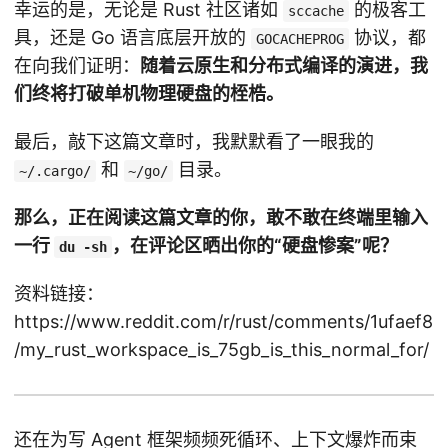
幸运的是，无论是 Rust 社区诸如
的极客工
sccache
具，还是 Go 语言底层开放的
协议，都
GOCACHEPROG
在向我们证明：
随着云原生和分布式编译的演进，我
们终将打破单机物理硬盘的桎梏。
最后，敲下这篇文章时，我默默看了一眼我的
和
目录。
~/.cargo/
~/go/
那么，正在阅读这篇文章的你，敢不敢在终端里输入
一行
，在评论区晒出你的“硬盘惨案”呢？
du -sh
资料链接：
https://www.reddit.com/r/rust/comments/1ufaef8
/my_rust_workspace_is_75gb_is_this_normal_for/
还在为写 Agent 框架频频死循环、上下文爆炸而束