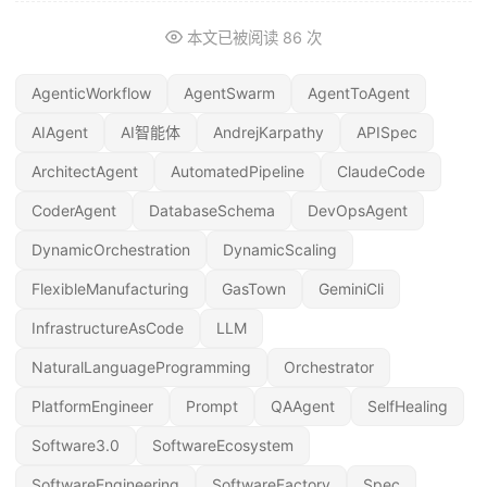
本文已被阅读
86
次
AgenticWorkflow
AgentSwarm
AgentToAgent
AIAgent
AI智能体
AndrejKarpathy
APISpec
ArchitectAgent
AutomatedPipeline
ClaudeCode
CoderAgent
DatabaseSchema
DevOpsAgent
DynamicOrchestration
DynamicScaling
FlexibleManufacturing
GasTown
GeminiCli
InfrastructureAsCode
LLM
NaturalLanguageProgramming
Orchestrator
PlatformEngineer
Prompt
QAAgent
SelfHealing
Software3.0
SoftwareEcosystem
SoftwareEngineering
SoftwareFactory
Spec