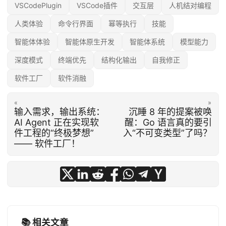
VSCodePlugin
VSCode插件
交互层
人机结对编程
人类体验
命令行界面
幂等执行
技能
智能体体验
智能体原生开发
智能体系统
模型能力
深度模式
终端优先
结构化输出
自我修正
软件工厂
软件消融
«
»
输入需求，输出系统：
沉睡 8 年的提案被唤
AI Agent 正在实现软
醒：Go 语言真的要引
件工程的“终极梦想”
入“不可变类型”了吗？
—— 软件工厂！
📚 相关文章