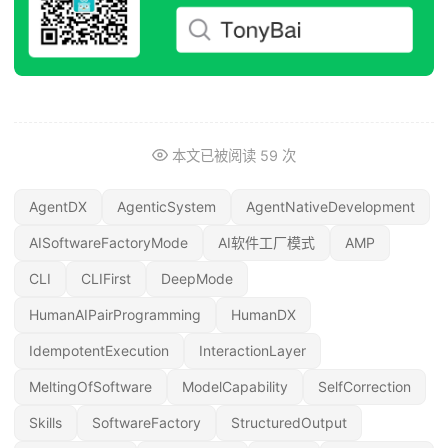
本文已被阅读
59
次
AgentDX
AgenticSystem
AgentNativeDevelopment
AISoftwareFactoryMode
AI软件工厂模式
AMP
CLI
CLIFirst
DeepMode
HumanAIPairProgramming
HumanDX
IdempotentExecution
InteractionLayer
MeltingOfSoftware
ModelCapability
SelfCorrection
Skills
SoftwareFactory
StructuredOutput