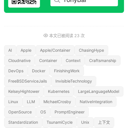
本文已被阅读
23
次
AI
Apple
Apple/Container
ChasingHype
Cloudnative
Container
Context
Craftsmanship
DevOps
Docker
FinishingWork
FreeBSDServiceJails
InvisibleTechnology
KelseyHightower
Kubernetes
LargeLanguageModel
Linux
LLM
MichaelCrosby
NativeIntegration
OpenSource
OS
PromptEngineer
Standardization
TsunamiCycle
Unix
上下文