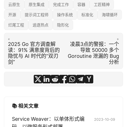
云原生
原生集成
完成工作
容器
工匠精神
开源
提示词工程师
操作系统
标准化
海啸循环
烂尾工程
追逐热点
隐形化
«
»
2025 Go 官方调查解
凌晨3点的警报：一个
读：91% 满意度背后的
导致 50000 多个
隐忧与 AI 时代的“双刃
Goroutine 泄漏的 Bug
剑”
分析
📚 相关文章
Service Weaver：以单体形式编
2023-10-09
码，以微服务形式部署