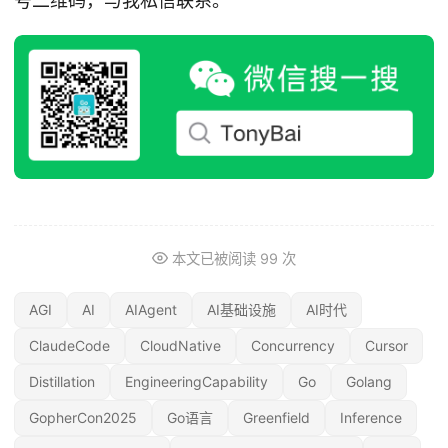
号二维码，与我私信联系。
本文已被阅读
99
次
AGI
AI
AIAgent
AI基础设施
AI时代
ClaudeCode
CloudNative
Concurrency
Cursor
Distillation
EngineeringCapability
Go
Golang
GopherCon2025
Go语言
Greenfield
Inference