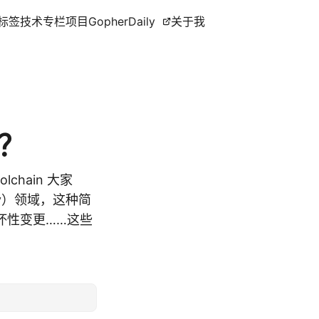
标签
技术专栏
项目
GopherDaily
关于我
桩？
oolchain 大家
ity）领域，这种简
坏性变更……这些