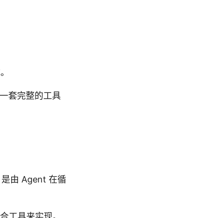
成。
有一套完整的工具
！
是由 Agent 在循
态组合工具来实现。