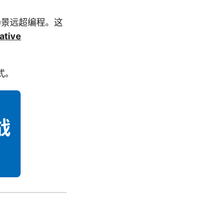
用场景远超编程。这
ative
式。