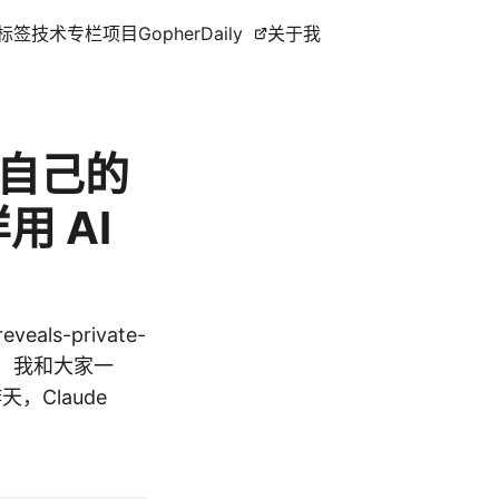
标签
技术专栏
项目
GopherDaily
关于我
了自己的
 AI
veals-private-
布以来，我和大家一
，Claude