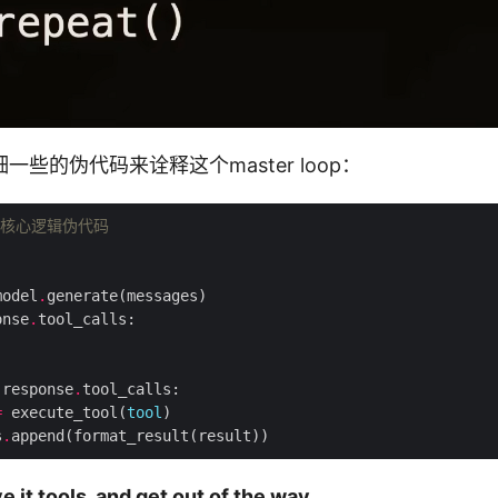
些的伪代码来诠释这个master loop：
e 的核心逻辑伪代码
model
.
onse
.
 response
.
=
 execute_tool(
tool
s
.
e it tools, and get out of the way.