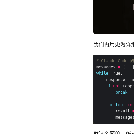
我们再用更为详细一
# Claude Cod
messages 
=
 [
...
while
    response 
=
 
if
not
 resp
break
for
tool
in
        result 
        message
就这么简单。
Giv