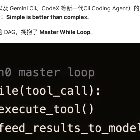
（以及 Gemini Cli、CodeX 等新一代Cli Coding Age
括：
Simple is better than complex.
 DAG，拥抱了
Master While Loop
。