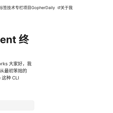
标签
技术专栏
项目
GopherDaily
关于我
ent 终
-works 大家好，我
年：从最初笨拙的
e 这种 CLI