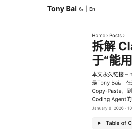
Tony Bai
|
En
Home
Posts
拆解 Cl
于“能
本文永久链接 – htt
是Tony Bai。
Copy-Paste，到
Coding Agent
January 8, 2026
·
10
Table of 