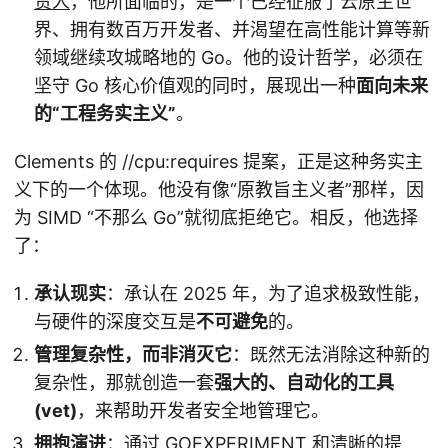
责人
，他所面临的，是一个已经征服了云原生世
界、拥有数百万开发者、并渴望在高性能计算等新
领域继续攻城略地的 Go。他的设计哲学，必须在
坚守 Go 核心价值观的同时，展现出一种
面向未来
的“工程务实主义”
。
Clements 的 //cpu:requires 提案，正是这种务实主
义下的一个体现。他没有像“原教旨主义者”那样，因
为 SIMD “不那么 Go”就彻底拒绝它。相反，他选择
了：
承认现实
：承认在 2025 年，为了追求极致性能，
与硬件的深度交互是
不可避免
的。
管理复杂性，而非消灭它
：既然无法消除这种新的
复杂性，那就创造一套
强大的、自动化的工具
(vet)
，来帮助开发者安全地管理它。
拥抱演进
：通过 GOEXPERIMENT 和清晰的提