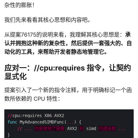
杂性的膨胀！
我们先来看看其核心思想和内容吧。
从提案76175的说明来看，我理解其核心思想是：
承
认并拥抱这种新的复杂性，然后提供一套强大的、自
动化的工具，来帮助开发者静态地管理它。
应对一：//cpu:requires 指令，让契约
显式化
提案引入了一个新的指令注释，用于明确标记一个函
数所依赖的 CPU 特性：
//
cpu:requires X86
.
func
 MyAdvancedSIMDFunc(
...
//
...
内部使用了需要
 AVX2 
的
 simd 
内建函数
...