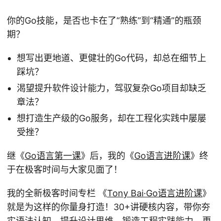
你的Go技能，是否也卡在了“熟练”到“精通”的瓶颈
期？
想写出更地道、更健壮的Go代码，却总在细节上
踩坑？
渴望提升软件设计能力，驾驭复杂Go项目却缺乏
章法？
想打造生产级的Go服务，却在工程化实践中屡屡
受挫？
继《
Go语言第一课
》后，我的《
Go语言进阶课
》终
于在极客时间与大家见面了！
我的全新极客时间专栏 《
Tony Bai·Go语言进阶课
》
就是为这样的你量身打造！30+讲硬核内容，带你夯
实语法认知，提升设计思维，锻造工程实践能力，更