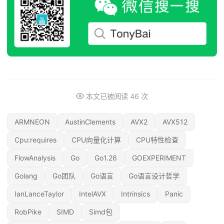
本文已被阅读
46
次
ARMNEON
AustinClements
AVX2
AVX512
Cpu:requires
CPU向量化计算
CPU特性检查
FlowAnalysis
Go
Go1.26
GOEXPERIMENT
Golang
Go团队
Go语言
Go语言设计哲学
IanLanceTaylor
IntelAVX
Intrinsics
Panic
RobPike
SIMD
Simd包