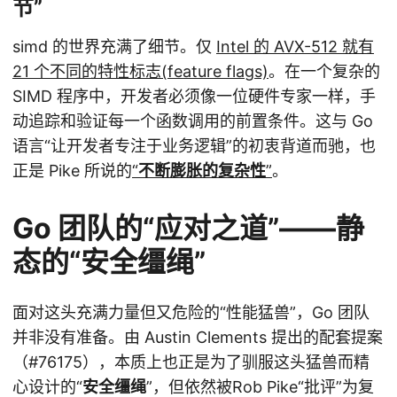
节”
simd 的世界充满了细节。仅
Intel 的 AVX-512 就有
21 个不同的特性标志(feature flags)
。在一个复杂的
SIMD 程序中，开发者必须像一位硬件专家一样，手
动追踪和验证每一个函数调用的前置条件。这与 Go
语言“让开发者专注于业务逻辑”的初衷背道而驰，也
正是 Pike 所说的
“
不断膨胀的复杂性
”
。
Go 团队的“应对之道”——静
态的“安全缰绳”
面对这头充满力量但又危险的“性能猛兽”，Go 团队
并非没有准备。由 Austin Clements 提出的配套提案
（#76175），本质上也正是为了驯服这头猛兽而精
心设计的“
安全缰绳
”，但依然被Rob Pike“批评”为复