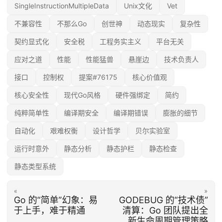
SingleInstructionMultipleData
Unix文化
Vet
不兼容性
不那么Go
创世神
动态现实
复杂性
契约显式化
安全税
工程务实主义
平台无关
应对之道
性能
性能猛兽
悬崖边
技术负责人
接口
控制权
提案#76175
核心价值观
核心安全性
现代Go风格
硬件强绑定
简约
纯粹简单性
编译期安全
编译期错误
膨胀的细节
自动化
艰难权衡
设计哲学
贝尔实验室
运行时意外
静态分析
静态护栏
静态检查
静态类型系统
«
»
Go 的“简单”幻象：易
GODEBUG 的“技术债”
于上手，难于精通
清算：Go 团队提出全
新生命周期管理策略