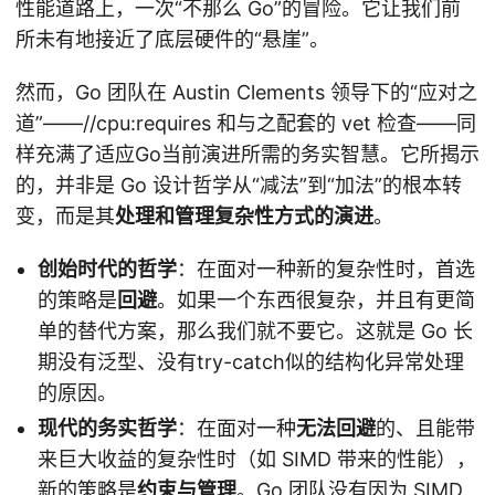
性能道路上，一次“不那么 Go”的冒险。它让我们前
所未有地接近了底层硬件的“悬崖”。
然而，Go 团队在 Austin Clements 领导下的“应对之
道”——//cpu:requires 和与之配套的 vet 检查——同
样充满了适应Go当前演进所需的务实智慧。它所揭示
的，并非是 Go 设计哲学从“减法”到“加法”的根本转
变，而是其
处理和管理复杂性方式的演进
。
创始时代的哲学
：在面对一种新的复杂性时，首选
的策略是
回避
。如果一个东西很复杂，并且有更简
单的替代方案，那么我们就不要它。这就是 Go 长
期没有泛型、没有try-catch似的结构化异常处理
的原因。
现代的务实哲学
：在面对一种
无法回避
的、且能带
来巨大收益的复杂性时（如 SIMD 带来的性能），
新的策略是
约束与管理
。Go 团队没有因为 SIMD