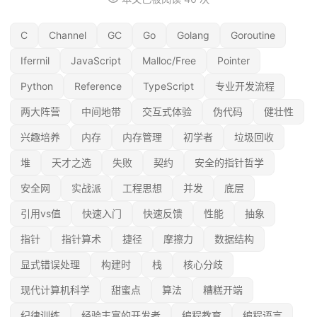
C
Channel
GC
Go
Golang
Goroutine
Iferrnil
JavaScript
Malloc/Free
Pointer
Python
Reference
TypeScript
专业开发流程
两大阵营
中间地带
交互式体验
伪代码
健壮性
兴趣培养
内存
内存管理
初学者
垃圾回收
堆
天才之选
失败
契约
安全的指针哲学
安全网
实战派
工程思想
并发
底层
引用vs值
快速入门
快速反馈
性能
抽象
指针
指针算术
捷径
摩擦力
数据结构
显式错误处理
构建时
栈
核心分歧
现代计算机科学
甜蜜点
算法
糟糕开端
纪律训练
经验丰富的开发者
编程教育
编程语言