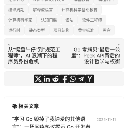
编译周期
解释型语言
计算机科学基础教育
计算机科学家
认知门槛
语法
软件工程师
运行时
静态类型
项目结构
黄金标准
黑盒
«
»
从“键盘牛仔”到“规范工
Go 零拷贝“最后一公
程师”，AI 浪潮下的程
里”：Peek API背后的
序员身份危机
设计哲学与权衡
📚 相关文章
“学习 Go 毁掉了我钟爱的其他语
2025-11-11
言”：一场网络热议揭示 Go 开发者