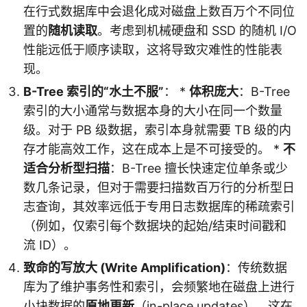
在行式数据库中会退化成对磁盘上数百万个不同位
置的
随机读取
。考虑到机械硬盘和 SSD 的随机 I/O
性能远低于顺序读取，这将导致灾难性的性能表
现。
B-Tree 索引的“水土不服”
： *
体积庞大
：B-Tree
索引的大小通常与数据本身的大小在同一个数量
级。对于 PB 级数据，索引本身就需要 TB 级的内
存才能高效工作，这在成本上是不可接受的。 *
不
适合分析型扫描
：B-Tree 擅长快速定位单条或少
数几条记录，但对于需要扫描数百万行的分析型日
志查询，其效率远低于专用日志数据库的稀疏索引
（例如，仅索引每个数据块的起始/结束时间戳和
流 ID）。
致命的写放大 (Write Amplification)
：传统数据
库为了维护事务性和索引，会频繁地在磁盘上进行
小块数据的
原地更新
（in-place updates）。这在