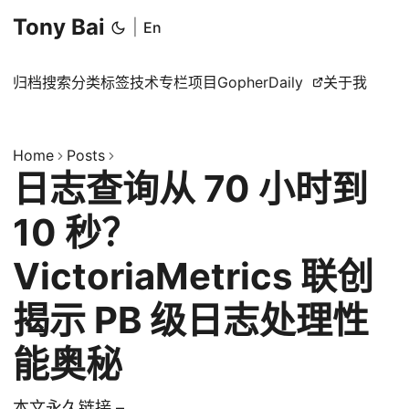
Tony Bai
|
En
归档
搜索
分类
标签
技术专栏
项目
GopherDaily
关于我
Home
Posts
日志查询从 70 小时到
10 秒？
VictoriaMetrics 联创
揭示 PB 级日志处理性
能奥秘
本文永久链接 –