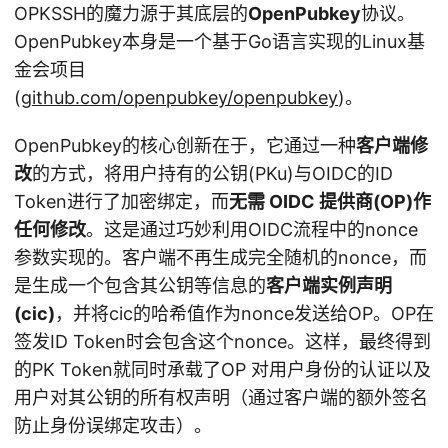
OPKSSH的魔力源于其底层的
OpenPubkey
协议。
OpenPubkey本身是一个基于Go语言实现的Linux基
金会项目
(
github.com/openpubkey/openpubkey
)。
OpenPubkey的核心创新在于，它通过一种
客户端修
改
的方式，将用户持有的公钥(PKu)与OIDC的ID
Token进行了加密绑定，而
无需 OIDC 提供商(OP)作
任何修改
。这是通过巧妙利用OIDC流程中的nonce
参数实现的。客户端不再生成完全随机的nonce，而
是生成一个包含其公钥等信息的
客户端实例声明
(cic)
，并将cic的哈希值作为nonce发送给OP。OP在
签发ID Token时会包含这个nonce。这样，最终得到
的PK Token就同时承载了OP 对用户身份的认证以及
用户对其公钥的所有权声明（通过客户端的额外签名
防止身份误绑定攻击）。