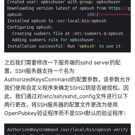
Downloading version latest of opkssh from https:
//
git
opkssh                           
100
%
[
===============
Installed opkssh to 
/
usr
/
local
/
bin
/
  Creating sudoers file at 
/
etc
/
sudoers
.
d
/
opkssh
...
  Adding sudoers rule 
for
 opksshuser
...
Installation successful
!
 Run 
'opkssh'
 to use it
.
之后我们需要修改一下服务端的sshd server的配
置。SSH服务器支持一个名为
AuthorizedKeysCommand的配置参数，该参数允许
我们使用自定义程序来确定SSH公钥是否被授权。因
此，我们通过对/etc/ssh/sshd_config文件进行以下
两行更改，将SSH服务器的配置文件更改为使用
OpenPubkey验证程序而不是SSH默认的验证程序：