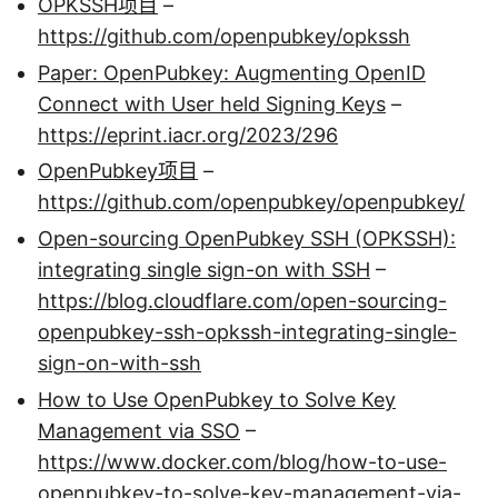
OPKSSH项目
–
https://github.com/openpubkey/opkssh
Paper: OpenPubkey: Augmenting OpenID
Connect with User held Signing Keys
–
https://eprint.iacr.org/2023/296
OpenPubkey项目
–
https://github.com/openpubkey/openpubkey/
Open-sourcing OpenPubkey SSH (OPKSSH):
integrating single sign-on with SSH
–
https://blog.cloudflare.com/open-sourcing-
openpubkey-ssh-opkssh-integrating-single-
sign-on-with-ssh
How to Use OpenPubkey to Solve Key
Management via SSO
–
https://www.docker.com/blog/how-to-use-
openpubkey-to-solve-key-management-via-