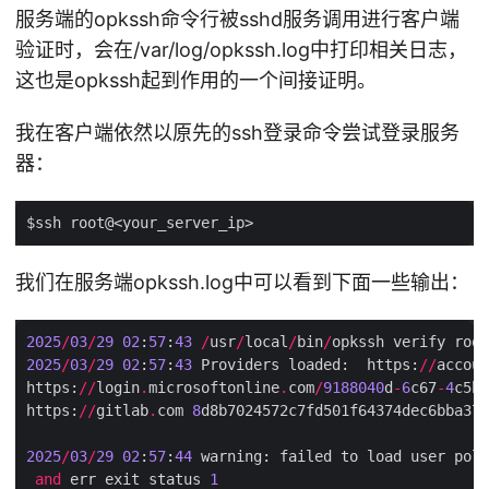
服务端的opkssh命令行被sshd服务调用进行客户端
验证时，会在/var/log/opkssh.log中打印相关日志，
这也是opkssh起到作用的一个间接证明。
我在客户端依然以原先的ssh登录命令尝试登录服务
器：
我们在服务端opkssh.log中可以看到下面一些输出：
2025
/
03
/
29
02
:
57
:
43
/
usr
/
local
/
bin
/
opkssh verify root
2025
/
03
/
29
02
:
57
:
43
 Providers loaded:  https:
//
accoun
https:
//
login
.
microsoftonline
.
com
/
9188040
d
-
6
c67
-
4
c5b
-
https:
//
gitlab
.
com 
8
d8b7024572c7fd501f64374dec6bba370
2025
/
03
/
29
02
:
57
:
44
 warning: failed to load user poli
and
 err exit status 
1