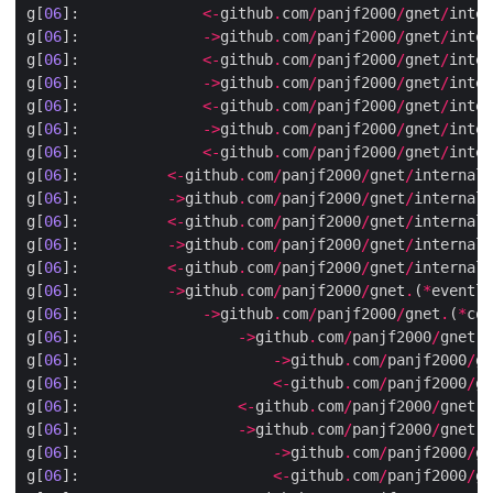
g[
06
]:              
<-
github
.
com
/
panjf2000
/
gnet
/
inter
g[
06
]:              
->
github
.
com
/
panjf2000
/
gnet
/
inter
g[
06
]:              
<-
github
.
com
/
panjf2000
/
gnet
/
inter
g[
06
]:              
->
github
.
com
/
panjf2000
/
gnet
/
inter
g[
06
]:              
<-
github
.
com
/
panjf2000
/
gnet
/
inter
g[
06
]:              
->
github
.
com
/
panjf2000
/
gnet
/
inter
g[
06
]:              
<-
github
.
com
/
panjf2000
/
gnet
/
inter
g[
06
]:          
<-
github
.
com
/
panjf2000
/
gnet
/
internal
/
g[
06
]:          
->
github
.
com
/
panjf2000
/
gnet
/
internal
/
g[
06
]:          
<-
github
.
com
/
panjf2000
/
gnet
/
internal
/
g[
06
]:          
->
github
.
com
/
panjf2000
/
gnet
/
internal
/
g[
06
]:          
<-
github
.
com
/
panjf2000
/
gnet
/
internal
/
g[
06
]:          
->
github
.
com
/
panjf2000
/
gnet
.
(
*
eventlo
g[
06
]:              
->
github
.
com
/
panjf2000
/
gnet
.
(
*
con
g[
06
]:                  
->
github
.
com
/
panjf2000
/
gnet
.
(
g[
06
]:                      
->
github
.
com
/
panjf2000
/
gn
g[
06
]:                      
<-
github
.
com
/
panjf2000
/
gn
g[
06
]:                  
<-
github
.
com
/
panjf2000
/
gnet
.
(
g[
06
]:                  
->
github
.
com
/
panjf2000
/
gnet
.
(
g[
06
]:                      
->
github
.
com
/
panjf2000
/
gn
g[
06
]:                      
<-
github
.
com
/
panjf2000
/
gn