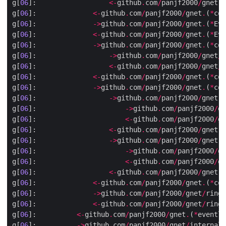
g[
06
]:                  
<-
github
.
com
/
panjf2000
/
gnet
.
(
g[
06
]:              
<-
github
.
com
/
panjf2000
/
gnet
.
(
*
con
g[
06
]:              
->
github
.
com
/
panjf2000
/
gnet
.
(
*
Eve
g[
06
]:              
<-
github
.
com
/
panjf2000
/
gnet
.
(
*
Eve
g[
06
]:              
->
github
.
com
/
panjf2000
/
gnet
.
(
*
con
g[
06
]:                  
->
github
.
com
/
panjf2000
/
gnet
/
r
g[
06
]:                  
<-
github
.
com
/
panjf2000
/
gnet
/
r
g[
06
]:              
<-
github
.
com
/
panjf2000
/
gnet
.
(
*
con
g[
06
]:              
->
github
.
com
/
panjf2000
/
gnet
.
(
*
con
g[
06
]:                  
->
github
.
com
/
panjf2000
/
gnet
.
(
g[
06
]:                      
->
github
.
com
/
panjf2000
/
gn
g[
06
]:                      
<-
github
.
com
/
panjf2000
/
gn
g[
06
]:                  
<-
github
.
com
/
panjf2000
/
gnet
.
(
g[
06
]:                  
->
github
.
com
/
panjf2000
/
gnet
.
(
g[
06
]:                      
->
github
.
com
/
panjf2000
/
gn
g[
06
]:                      
<-
github
.
com
/
panjf2000
/
gn
g[
06
]:                  
<-
github
.
com
/
panjf2000
/
gnet
.
(
g[
06
]:              
<-
github
.
com
/
panjf2000
/
gnet
.
(
*
con
g[
06
]:              
->
github
.
com
/
panjf2000
/
gnet
/
ringb
g[
06
]:              
<-
github
.
com
/
panjf2000
/
gnet
/
ringb
g[
06
]:          
<-
github
.
com
/
panjf2000
/
gnet
.
(
*
eventlo
g[
06
]:          
->
github
.
com
/
panjf2000
/
gnet
/
internal
/