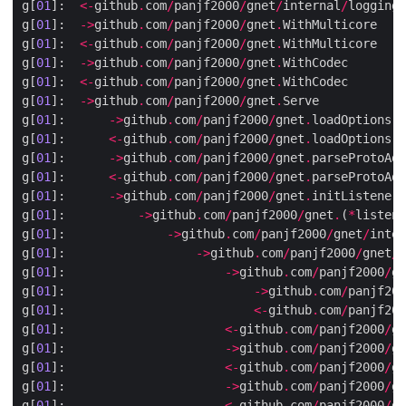
g[
01
]:  
<-
github
.
com
/
panjf2000
/
gnet
/
internal
/
logging
.
g[
01
]:  
->
github
.
com
/
panjf2000
/
gnet
.
g[
01
]:  
<-
github
.
com
/
panjf2000
/
gnet
.
g[
01
]:  
->
github
.
com
/
panjf2000
/
gnet
.
g[
01
]:  
<-
github
.
com
/
panjf2000
/
gnet
.
g[
01
]:  
->
github
.
com
/
panjf2000
/
gnet
.
g[
01
]:      
->
github
.
com
/
panjf2000
/
gnet
.
g[
01
]:      
<-
github
.
com
/
panjf2000
/
gnet
.
g[
01
]:      
->
github
.
com
/
panjf2000
/
gnet
.
g[
01
]:      
<-
github
.
com
/
panjf2000
/
gnet
.
g[
01
]:      
->
github
.
com
/
panjf2000
/
gnet
.
g[
01
]:          
->
github
.
com
/
panjf2000
/
gnet
.
(
*
listene
g[
01
]:              
->
github
.
com
/
panjf2000
/
gnet
/
inter
g[
01
]:                  
->
github
.
com
/
panjf2000
/
gnet
/
i
g[
01
]:                      
->
github
.
com
/
panjf2000
/
gn
g[
01
]:                          
->
github
.
com
/
panjf200
g[
01
]:                          
<-
github
.
com
/
panjf200
g[
01
]:                      
<-
github
.
com
/
panjf2000
/
gn
g[
01
]:                      
->
github
.
com
/
panjf2000
/
gn
g[
01
]:                      
<-
github
.
com
/
panjf2000
/
gn
g[
01
]:                      
->
github
.
com
/
panjf2000
/
gn
g[
01
]:                      
<-
github
.
com
/
panjf2000
/
gn