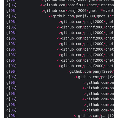
g[
06
]:          
<-
github
.
com
/
panjf2000
/
gnet
/
internal
/
g[
06
]:          
->
github
.
com
/
panjf2000
/
gnet
.
(
*
eventlo
g[
06
]:              
->
github
.
com
/
panjf2000
/
gnet
.
(
*
eve
g[
06
]:                  
->
github
.
com
/
panjf2000
/
gnet
/
r
g[
06
]:                  
<-
github
.
com
/
panjf2000
/
gnet
/
r
g[
06
]:                  
->
github
.
com
/
panjf2000
/
gnet
/
i
g[
06
]:                  
<-
github
.
com
/
panjf2000
/
gnet
/
i
g[
06
]:                  
->
github
.
com
/
panjf2000
/
gnet
.
(
g[
06
]:                  
<-
github
.
com
/
panjf2000
/
gnet
.
(
g[
06
]:                  
->
github
.
com
/
panjf2000
/
gnet
.
(
g[
06
]:                  
<-
github
.
com
/
panjf2000
/
gnet
.
(
g[
06
]:                  
->
github
.
com
/
panjf2000
/
gnet
.
(
g[
06
]:                      
->
github
.
com
/
panjf2000
/
gn
g[
06
]:                          
->
github
.
com
/
panjf200
g[
06
]:                              
->
github
.
com
/
panj
g[
06
]:                              
<-
github
.
com
/
panj
g[
06
]:                              
->
github
.
com
/
panj
g[
06
]:                              
<-
github
.
com
/
panj
g[
06
]:                              
->
github
.
com
/
panj
g[
06
]:                              
<-
github
.
com
/
panj
g[
06
]:                          
<-
github
.
com
/
panjf200