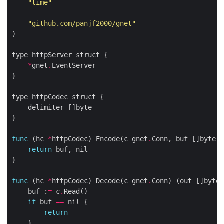
"time"
"github.com/panjf2000/gnet"
*
gnet
.
func
 (hc 
*
httpCodec) Encode(c gnet
.
return
func
 (hc 
*
httpCodec) Decode(c gnet
.
    buf :
=
 c
.
if
 buf 
==
return