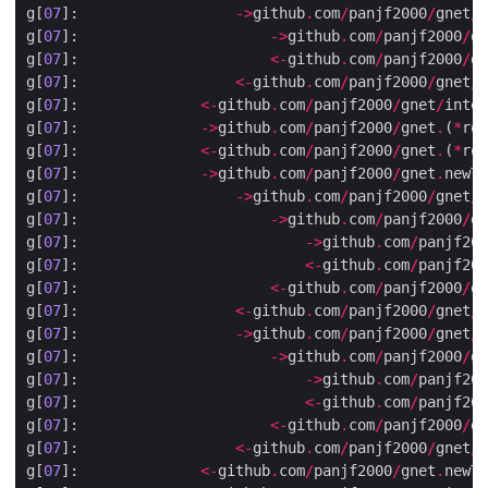
g[
07
]:                  
->
github
.
com
/
panjf2000
/
gnet
/
i
g[
07
]:                      
->
github
.
com
/
panjf2000
/
gn
g[
07
]:                      
<-
github
.
com
/
panjf2000
/
gn
g[
07
]:                  
<-
github
.
com
/
panjf2000
/
gnet
/
i
g[
07
]:              
<-
github
.
com
/
panjf2000
/
gnet
/
inter
g[
07
]:              
->
github
.
com
/
panjf2000
/
gnet
.
(
*
rou
g[
07
]:              
<-
github
.
com
/
panjf2000
/
gnet
.
(
*
rou
g[
07
]:              
->
github
.
com
/
panjf2000
/
gnet
.
g[
07
]:                  
->
github
.
com
/
panjf2000
/
gnet
/
p
g[
07
]:                      
->
github
.
com
/
panjf2000
/
gn
g[
07
]:                          
->
github
.
com
/
panjf200
g[
07
]:                          
<-
github
.
com
/
panjf200
g[
07
]:                      
<-
github
.
com
/
panjf2000
/
gn
g[
07
]:                  
<-
github
.
com
/
panjf2000
/
gnet
/
p
g[
07
]:                  
->
github
.
com
/
panjf2000
/
gnet
/
p
g[
07
]:                      
->
github
.
com
/
panjf2000
/
gn
g[
07
]:                          
->
github
.
com
/
panjf200
g[
07
]:                          
<-
github
.
com
/
panjf200
g[
07
]:                      
<-
github
.
com
/
panjf2000
/
gn
g[
07
]:                  
<-
github
.
com
/
panjf2000
/
gnet
/
p
g[
07
]:              
<-
github
.
com
/
panjf2000
/
gnet
.