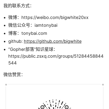
我的联系方式：
微博：https://weibo.com/bigwhite20xx
微信公众号：iamtonybai
博客：tonybai.com
github:
https://github.com/bigwhite
“Gopher部落”知识星球：
https://public.zsxq.com/groups/51284458844
544
微信赞赏：