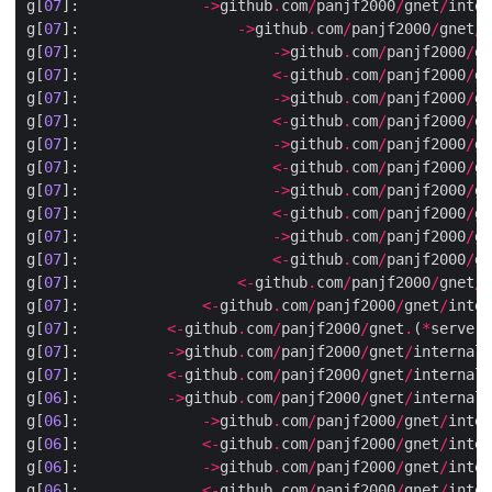
g[
07
]:              
->
github
.
com
/
panjf2000
/
gnet
/
inter
g[
07
]:                  
->
github
.
com
/
panjf2000
/
gnet
/
i
g[
07
]:                      
->
github
.
com
/
panjf2000
/
gn
g[
07
]:                      
<-
github
.
com
/
panjf2000
/
gn
g[
07
]:                      
->
github
.
com
/
panjf2000
/
gn
g[
07
]:                      
<-
github
.
com
/
panjf2000
/
gn
g[
07
]:                      
->
github
.
com
/
panjf2000
/
gn
g[
07
]:                      
<-
github
.
com
/
panjf2000
/
gn
g[
07
]:                      
->
github
.
com
/
panjf2000
/
gn
g[
07
]:                      
<-
github
.
com
/
panjf2000
/
gn
g[
07
]:                      
->
github
.
com
/
panjf2000
/
gn
g[
07
]:                      
<-
github
.
com
/
panjf2000
/
gn
g[
07
]:                  
<-
github
.
com
/
panjf2000
/
gnet
/
i
g[
07
]:              
<-
github
.
com
/
panjf2000
/
gnet
/
inter
g[
07
]:          
<-
github
.
com
/
panjf2000
/
gnet
.
(
*
server)
g[
07
]:          
->
github
.
com
/
panjf2000
/
gnet
/
internal
/
g[
07
]:          
<-
github
.
com
/
panjf2000
/
gnet
/
internal
/
g[
06
]:          
->
github
.
com
/
panjf2000
/
gnet
/
internal
/
g[
06
]:              
->
github
.
com
/
panjf2000
/
gnet
/
inter
g[
06
]:              
<-
github
.
com
/
panjf2000
/
gnet
/
inter
g[
06
]:              
->
github
.
com
/
panjf2000
/
gnet
/
inter
g[
06
]:              
<-
github
.
com
/
panjf2000
/
gnet
/
inter