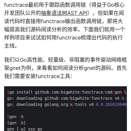
functrace最初用于跟踪函数调用链（得益于Go核心
开发团队公开的
抽象语法树AST API
），但如果在阅
读代码时直接用functrace输出函数调用链，那将大
幅提高我们源码阅读分析的效率。下面我们就用一个
样例项目来试试如何用functrace梳理出代码的执行
主线。
我们以Go高性能、轻量级、非阻塞的事件驱动网络框
架gnet为例，来看看如何阅读分析gnet的源码。首先
我们需要安装functrace工具：
$
go install github
.
com
/
bigwhite
/
functrace
/
cmd
/
gen
@
go: downloading github
.
com
/
bigwhite
/
functrace v0
.
0.0
-
go: downloading golang
.
org
/
x
/
tools v0
.
0.0
-
20201204062
$
gen 
-
[gen 
-
gen [
-
w] xxx
.