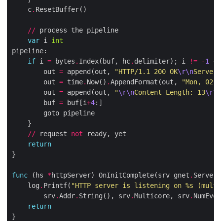
    c
.
//
var
 i 
int
if
 i 
=
 bytes
.
Index(buf, hc
.
delimiter); i 
!=
-
1
        out 
=
 append(out, 
"HTTP/1.1 200 OK
\r\n
Server:
        out 
=
 time
.
Now()
.
AppendFormat(out, 
"Mon, 02 J
        out 
=
 append(out, 
"
\r\n
Content-Length: 13
\r\n
        buf 
=
 buf[i
+
4
//
 request 
not
return
func
 (hs 
*
httpServer) OnInitComplete(srv gnet
.
Server)
    log
.
Printf(
"HTTP server is listening on 
%s
 (multi
        srv
.
Addr
.
String(), srv
.
Multicore, srv
.
return