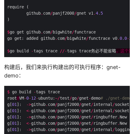
        github
.
com
/
panjf2000
/
gnet v1
.
4.5
$
go get github
.
com
/
bigwhite
/
go get: added github
.
com
/
bigwhite
/
functrace v0
.
0.0
-
20
$
go build 
-
tags trace 
//-
tags trace务必不能省略
，这个是
构建后，我们来执行构建出的可执行程序：gnet-
demo：
$
 go build 
-
root
@
VM
-
0
-
12
-
ubuntu:
~/
test
/
go
/
gnet
-
demo
# ./gnet-demo
g[
01
]:  
->
github
.
com
/
panjf2000
/
gnet
/
internal
/
socket
.
g[
01
]:  
<-
github
.
com
/
panjf2000
/
gnet
/
internal
/
socket
.
g[
01
]:  
->
github
.
com
/
panjf2000
/
gnet
/
ringbuffer
.
g[
01
]:  
<-
github
.
com
/
panjf2000
/
gnet
/
ringbuffer
.
g[
01
]:  
->
github
.
com
/
panjf2000
/
gnet
/
internal
/
logging
.