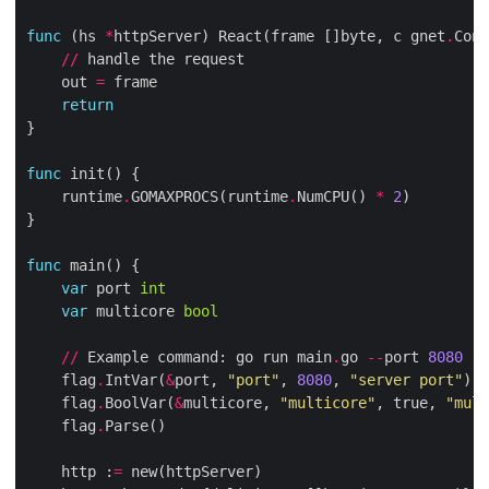
func
 (hs 
*
httpServer) React(frame []byte, c gnet
.
Conn
//
    out 
=
return
func
    runtime
.
GOMAXPROCS(runtime
.
NumCPU() 
*
2
func
var
 port 
int
var
 multicore 
bool
//
 Example command: go run main
.
go 
--
port 
8080
--
    flag
.
IntVar(
&
port, 
"port"
, 
8080
, 
"server port"
    flag
.
BoolVar(
&
multicore, 
"multicore"
, true, 
"mult
    flag
.
    http :
=