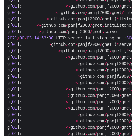
g[
01
]:                  
<-
github
.
com
/
panjf2000
/
gnet
/
i
g[
01
]:              
<-
github
.
com
/
panjf2000
/
gnet
/
inter
g[
01
]:          
<-
github
.
com
/
panjf2000
/
gnet
.
(
*
listene
g[
01
]:      
<-
github
.
com
/
panjf2000
/
gnet
.
g[
01
]:      
->
github
.
com
/
panjf2000
/
gnet
.
2021
/
06
/
03
14
:
53
:
30
 HTTP server is listening on :
8080
g[
01
]:          
->
github
.
com
/
panjf2000
/
gnet
.
(
*
server)
g[
01
]:              
->
github
.
com
/
panjf2000
/
gnet
.
(
*
ser
g[
01
]:                  
->
github
.
com
/
panjf2000
/
gnet
/
i
g[
01
]:                      
->
github
.
com
/
panjf2000
/
gn
g[
01
]:                      
<-
github
.
com
/
panjf2000
/
gn
g[
01
]:                      
->
github
.
com
/
panjf2000
/
gn
g[
01
]:                      
<-
github
.
com
/
panjf2000
/
gn
g[
01
]:                  
<-
github
.
com
/
panjf2000
/
gnet
/
i
g[
01
]:                  
->
github
.
com
/
panjf2000
/
gnet
.
(
g[
01
]:                  
<-
github
.
com
/
panjf2000
/
gnet
.
(
g[
01
]:                  
->
github
.
com
/
panjf2000
/
gnet
.
(
g[
01
]:                      
->
github
.
com
/
panjf2000
/
gn
g[
01
]:                      
<-
github
.
com
/
panjf2000
/
gn
g[
01
]:                  
<-
github
.
com
/
panjf2000
/
gnet
.
(
g[
01
]:                  
->
github
.
com
/
panjf2000
/
gnet
/
i