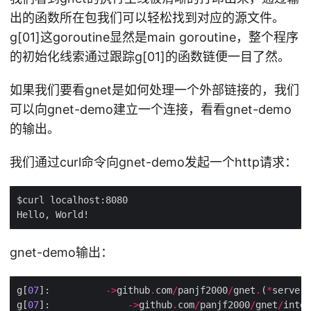
出的函数所在包我们可以轻松找到对应的源文件。
g[01]这goroutine显然是main goroutine，整个程序
的初始化线索通过跟踪g[01]的函数链便一目了然。
如果我们要看gnet是如何处理一个外部链接的，我们
可以向gnet-demo建立一个连接，看看gnet-demo
的输出。
我们通过curl命令向gnet-demo发起一个http请求：
gnet-demo输出：
g[
07
]:          
->
github
.
com
/
panjf2000
/
gnet
.
(
*
server)
g[
07
]:              
->
github
.
com
/
panjf2000
/
gnet
/
inter