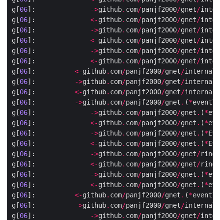
g[
06
]:              
->
github
.
com
/
panjf2000
/
gnet
/
inter
g[
06
]:              
<-
github
.
com
/
panjf2000
/
gnet
/
inter
g[
06
]:              
->
github
.
com
/
panjf2000
/
gnet
/
inter
g[
06
]:              
<-
github
.
com
/
panjf2000
/
gnet
/
inter
g[
06
]:              
->
github
.
com
/
panjf2000
/
gnet
/
inter
g[
06
]:              
<-
github
.
com
/
panjf2000
/
gnet
/
inter
g[
06
]:          
<-
github
.
com
/
panjf2000
/
gnet
/
internal
/
g[
06
]:          
->
github
.
com
/
panjf2000
/
gnet
/
internal
/
g[
06
]:          
<-
github
.
com
/
panjf2000
/
gnet
/
internal
/
g[
06
]:          
->
github
.
com
/
panjf2000
/
gnet
.
(
*
eventlo
g[
06
]:              
->
github
.
com
/
panjf2000
/
gnet
.
(
*
eve
g[
06
]:              
<-
github
.
com
/
panjf2000
/
gnet
.
(
*
eve
g[
06
]:              
->
github
.
com
/
panjf2000
/
gnet
.
(
*
Eve
g[
06
]:              
<-
github
.
com
/
panjf2000
/
gnet
.
(
*
Eve
g[
06
]:              
->
github
.
com
/
panjf2000
/
gnet
/
ringb
g[
06
]:              
<-
github
.
com
/
panjf2000
/
gnet
/
ringb
g[
06
]:              
->
github
.
com
/
panjf2000
/
gnet
.
(
*
eve
g[
06
]:              
<-
github
.
com
/
panjf2000
/
gnet
.
(
*
eve
g[
06
]:          
<-
github
.
com
/
panjf2000
/
gnet
.
(
*
eventlo
g[
06
]:          
->
github
.
com
/
panjf2000
/
gnet
/
internal
/
g[
06
]:              
->
github
.
com
/
panjf2000
/
gnet
/
inter