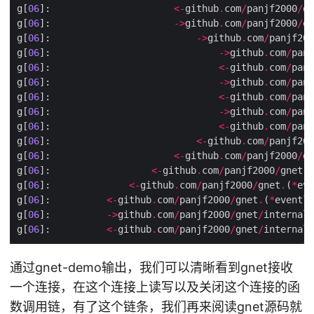
g[
06
]:                      
<-
github
.
com
/
panjf2000
/
gn
g[
06
]:                      
->
github
.
com
/
panjf2000
/
gn
g[
06
]:                          
->
github
.
com
/
panjf200
g[
06
]:                              
->
github
.
com
/
panj
g[
06
]:                              
<-
github
.
com
/
panj
g[
06
]:                              
->
github
.
com
/
panj
g[
06
]:                              
<-
github
.
com
/
panj
g[
06
]:                              
->
github
.
com
/
panj
g[
06
]:                              
<-
github
.
com
/
panj
g[
06
]:                          
<-
github
.
com
/
panjf200
g[
06
]:                      
<-
github
.
com
/
panjf2000
/
gn
g[
06
]:                  
<-
github
.
com
/
panjf2000
/
gnet
.
(
g[
06
]:              
<-
github
.
com
/
panjf2000
/
gnet
.
(
*
eve
g[
06
]:          
<-
github
.
com
/
panjf2000
/
gnet
.
(
*
eventlo
g[
06
]:          
->
github
.
com
/
panjf2000
/
gnet
/
internal
/
g[
06
]:          
<-
github
.
com
/
panjf2000
/
gnet
/
internal
/
通过gnet-demo输出，我们可以清晰看到gnet接收
一个连接，在这个连接上读写以及关闭这个连接的函
数调用链，有了这个链条，我们再来阅读gnet源码就