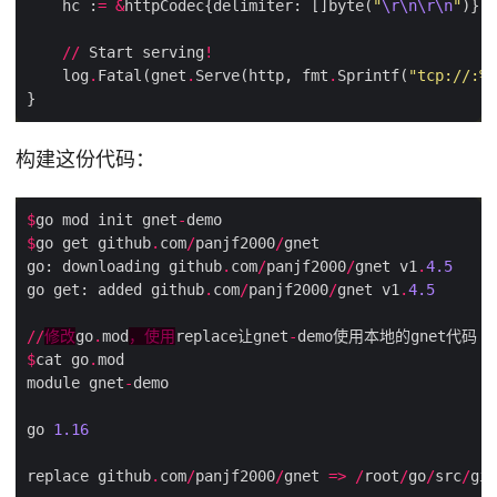
    hc :
=
&
httpCodec{delimiter: []byte(
"
\r\n\r\n
"
//
 Start serving
!
    log
.
Fatal(gnet
.
Serve(http, fmt
.
Sprintf(
"tcp://:
%d
构建这份代码：
$
go mod init gnet
-
$
go get github
.
com
/
panjf2000
/
go: downloading github
.
com
/
panjf2000
/
gnet v1
.
4.5
go get: added github
.
com
/
panjf2000
/
gnet v1
.
4.5
//
修改
go
.
mod
，使用
replace让gnet
-
$
cat go
.
module gnet
-
go 
1.16
replace github
.
com
/
panjf2000
/
gnet 
=>
/
root
/
go
/
src
/
git