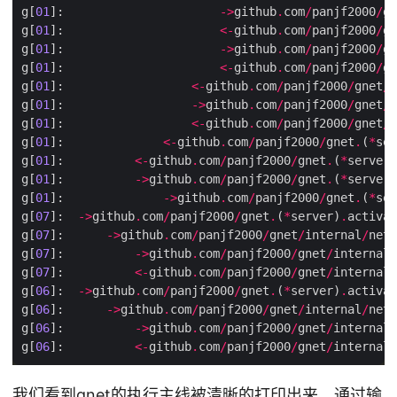
g[
01
]:                      
->
github
.
com
/
panjf2000
/
gn
g[
01
]:                      
<-
github
.
com
/
panjf2000
/
gn
g[
01
]:                      
->
github
.
com
/
panjf2000
/
gn
g[
01
]:                      
<-
github
.
com
/
panjf2000
/
gn
g[
01
]:                  
<-
github
.
com
/
panjf2000
/
gnet
/
i
g[
01
]:                  
->
github
.
com
/
panjf2000
/
gnet
/
i
g[
01
]:                  
<-
github
.
com
/
panjf2000
/
gnet
/
i
g[
01
]:              
<-
github
.
com
/
panjf2000
/
gnet
.
(
*
ser
g[
01
]:          
<-
github
.
com
/
panjf2000
/
gnet
.
(
*
server)
g[
01
]:          
->
github
.
com
/
panjf2000
/
gnet
.
(
*
server)
g[
01
]:              
->
github
.
com
/
panjf2000
/
gnet
.
(
*
ser
g[
07
]:  
->
github
.
com
/
panjf2000
/
gnet
.
(
*
server)
.
g[
07
]:      
->
github
.
com
/
panjf2000
/
gnet
/
internal
/
netp
g[
07
]:          
->
github
.
com
/
panjf2000
/
gnet
/
internal
/
g[
07
]:          
<-
github
.
com
/
panjf2000
/
gnet
/
internal
/
g[
06
]:  
->
github
.
com
/
panjf2000
/
gnet
.
(
*
server)
.
g[
06
]:      
->
github
.
com
/
panjf2000
/
gnet
/
internal
/
netp
g[
06
]:          
->
github
.
com
/
panjf2000
/
gnet
/
internal
/
g[
06
]:          
<-
github
.
com
/
panjf2000
/
gnet
/
internal
/
我们看到gnet的执行主线被清晰的打印出来，通过输