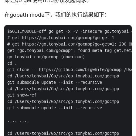
即让go get使用http协议发起请求。
在gopath mode下，我们的执行结果如下：
$GO111MODULE=off go get -x -v -insecure go.tonybai.co
# get https://go.tonybai.com/gocmpp?go-get=1

# get https://go.tonybai.com/gocmpp?go-get=1: 200 OK 
get "go.tonybai.com/gocmpp": found meta tag get.metaI
go.tonybai.com/gocmpp (download)

cd .

git clone -- https://github.com/bigwhite/gocmpp /User
cd /Users/tonybai/Go/src/go.tonybai.com/gocmpp

git submodule update --init --recursive

cd /Users/tonybai/Go/src/go.tonybai.com/gocmpp

git show-ref

cd /Users/tonybai/Go/src/go.tonybai.com/gocmpp

git submodule update --init --recursive

.... ....

cd /Users/tonybai/Go/src/go.tonybai.com/gocmpp
