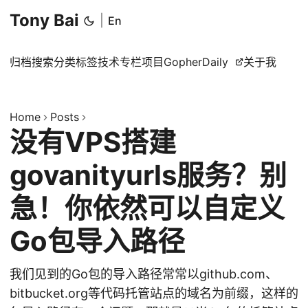
Tony Bai
|
En
归档
搜索
分类
标签
技术专栏
项目
GopherDaily
关于我
Home
Posts
没有VPS搭建
govanityurls服务？别
急！你依然可以自定义
Go包导入路径
我们见到的Go包的导入路径常常以github.com、
bitbucket.org等代码托管站点的域名为前缀，这样的