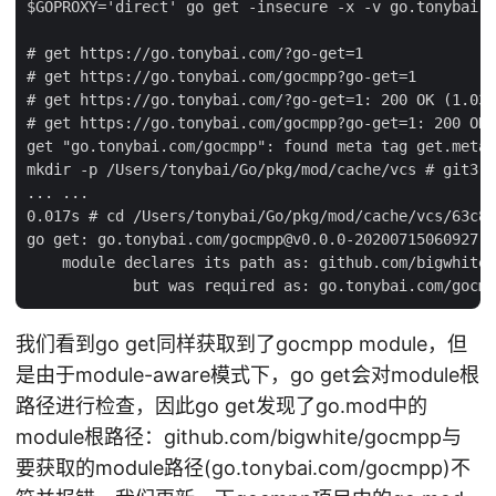
$GOPROXY='direct' go get -insecure -x -v go.tonybai.c
# get https://go.tonybai.com/?go-get=1

# get https://go.tonybai.com/gocmpp?go-get=1

# get https://go.tonybai.com/?go-get=1: 200 OK (1.032
# get https://go.tonybai.com/gocmpp?go-get=1: 200 OK 
get "go.tonybai.com/gocmpp": found meta tag get.metaI
mkdir -p /Users/tonybai/Go/pkg/mod/cache/vcs # git3 h
... ...

0.017s # cd /Users/tonybai/Go/pkg/mod/cache/vcs/63c8e
go get: go.tonybai.com/gocmpp@v0.0.0-20200715060927-0
    module declares its path as: github.com/bigwhite/
我们看到go get同样获取到了gocmpp module，但
是由于module-aware模式下，go get会对module根
路径进行检查，因此go get发现了go.mod中的
module根路径：github.com/bigwhite/gocmpp与
要获取的module路径(go.tonybai.com/gocmpp)不