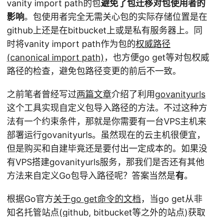
vanity import path的包
避免了包迁移对包使用者的
影响
。包使用者完全无需关心包的实际存储位置是在
github上还是在bitbucket上或是私有服务器上。同
时将vanity import path作为包的
权威路径
(canonical import path)
，也方便go get等对包权威
路径的检查，避免包路径变更的前后不一致。
之前笔者曾经写过
两篇文章
介绍了利用
govanityurls
这个工具实现自定义包导入路径的方法。不过这种方
法有一个约束条件，那就是你需要有一台VPS主机来
部署运行govanityurls。虽然现在的云主机很便宜，
但是购买和自建毕竟还是要付出一定成本的。如果没
有VPS搭建govanityurls服务，那我们是否还有其他
方法来自定义Go包导入路径呢？答案当然是
有
。
根据Go官方
关于go get命令的文档
，当go get从非
知名托管站点(github, bitbucket等之外的站点)获取