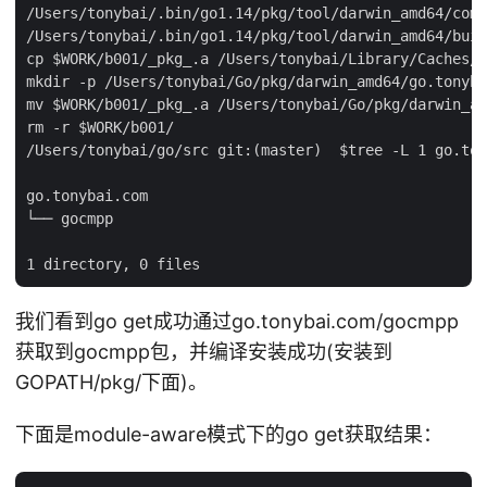
/Users/tonybai/.bin/go1.14/pkg/tool/darwin_amd64/comp
/Users/tonybai/.bin/go1.14/pkg/tool/darwin_amd64/buil
cp $WORK/b001/_pkg_.a /Users/tonybai/Library/Caches/g
mkdir -p /Users/tonybai/Go/pkg/darwin_amd64/go.tonyba
mv $WORK/b001/_pkg_.a /Users/tonybai/Go/pkg/darwin_am
rm -r $WORK/b001/

/Users/tonybai/go/src git:(master)  $tree -L 1 go.ton
go.tonybai.com

└── gocmpp

我们看到go get成功通过go.tonybai.com/gocmpp
获取到gocmpp包，并编译安装成功(安装到
GOPATH/pkg/下面)。
下面是module-aware模式下的go get获取结果：