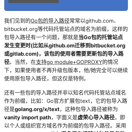
我们见到的
Go包的导入路径
常常以github.com、
bitbucket.org等代码托管站点的域名为前缀，这样的
包导入路径有一个问题，那就是
当Go包的托管站点
发生变更时(比如从github.om迁移到bitbucket.org
或gitlab.com)，该包的使用者需要更新包的导入路
径
。当然，在
支持go module+GOPROXY
的情况
下，如果使用者不再升级包版本，他/她完全可以继续
使用原包导入路径，但这仅是特例。
还有一些包的导入路径并非以知名代码托管站点域名
作为前缀，比如：Go官方扩展包text，它的包导入路
径是
golang.org/x/text
，这种包导入路径被称为
vanity import path
，字面义是
虚荣心导入路径
，即
以个人或组织官方域名作为前缀的包导入路径。采用