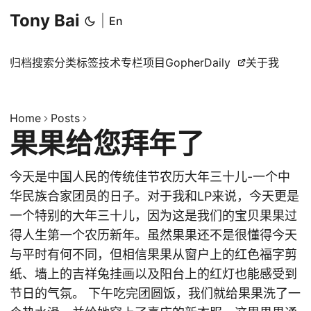
Tony Bai
|
En
归档
搜索
分类
标签
技术专栏
项目
GopherDaily
关于我
Home
Posts
果果给您拜年了
今天是中国人民的传统佳节农历大年三十儿-一个中
华民族合家团员的日子。对于我和LP来说，今天更是
一个特别的大年三十儿，因为这是我们的宝贝果果过
得人生第一个农历新年。虽然果果还不是很懂得今天
与平时有何不同，但相信果果从窗户上的红色福字剪
纸、墙上的吉祥兔挂画以及阳台上的红灯也能感受到
节日的气氛。 下午吃完团圆饭，我们就给果果洗了一