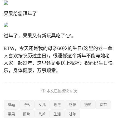
果果给您拜年了
过年了，果果又有新玩具吃了^_^。
BTW，今天还是我的母亲60岁的生日(这里的老一辈
人喜欢按农历过生日)，很遗憾这个新年不能与她老
人家一起过年，这里还是要送上祝福：祝妈妈生日快
乐，身体健康，万事顺意。
本文已被阅读
6
次
Blog
博客
女儿
思考
感悟
摄影
春节
果果
照片
爸爸
生活
过年