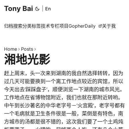
Tony Bai
|
En
归档
搜索
分类
标签
技术专栏
项目
GopherDaily
关于我
Home
Posts
湘地光影
赶上周末，头一次来到湖南的我自然选择转转，因为
过几天可能要换到一个离工作地点较近的宾馆，所以
今天出去’踩踩盘子’，顺便浏览一下湖南的城市风光。
工作地点在省博物馆附近，我们也就在那附近转哟。
中午到长沙著名的中华老字号－’火宫殿’，老字号都有
一个毛病就是卫生条件很是一般，菜倒是有特色，南
方城市的汤都是很不错的，这次我们要了一个土鸡炖