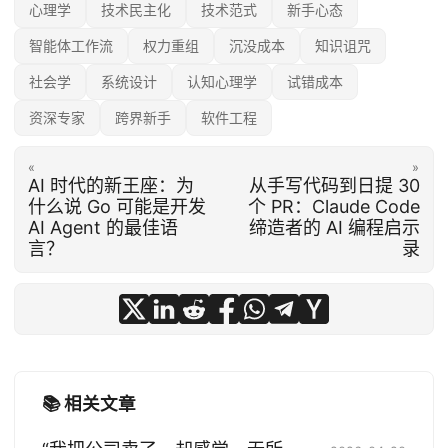
心理学
技术民主化
技术范式
新手心态
智能体工作流
权力重组
沉没成本
知识诅咒
社会学
系统设计
认知心理学
试错成本
资深专家
跨界新手
软件工程
«
»
AI 时代的新王座：为
从手写代码到日提 30
什么说 Go 可能是开发
个 PR：Claude Code
AI Agent 的最佳语
缔造者的 AI 编程启示
言？
录
📚 相关文章