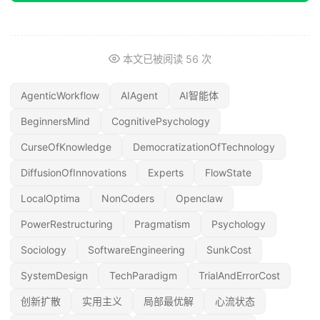
本文已被阅读
56
次
AgenticWorkflow
AIAgent
AI智能体
BeginnersMind
CognitivePsychology
CurseOfKnowledge
DemocratizationOfTechnology
DiffusionOfInnovations
Experts
FlowState
LocalOptima
NonCoders
Openclaw
PowerRestructuring
Pragmatism
Psychology
Sociology
SoftwareEngineering
SunkCost
SystemDesign
TechParadigm
TrialAndErrorCost
创新扩散
实用主义
局部最优解
心流状态