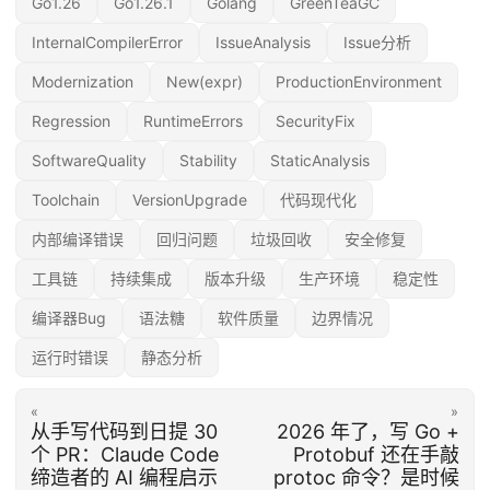
Go1.26
Go1.26.1
Golang
GreenTeaGC
InternalCompilerError
IssueAnalysis
Issue分析
Modernization
New(expr)
ProductionEnvironment
Regression
RuntimeErrors
SecurityFix
SoftwareQuality
Stability
StaticAnalysis
Toolchain
VersionUpgrade
代码现代化
内部编译错误
回归问题
垃圾回收
安全修复
工具链
持续集成
版本升级
生产环境
稳定性
编译器Bug
语法糖
软件质量
边界情况
运行时错误
静态分析
«
»
从手写代码到日提 30
2026 年了，写 Go +
个 PR：Claude Code
Protobuf 还在手敲
缔造者的 AI 编程启示
protoc 命令？是时候