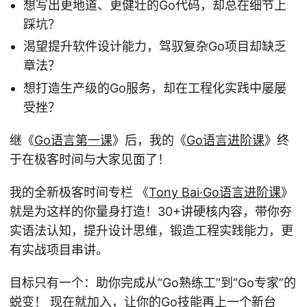
想写出更地道、更健壮的Go代码，却总在细节上
踩坑？
渴望提升软件设计能力，驾驭复杂Go项目却缺乏
章法？
想打造生产级的Go服务，却在工程化实践中屡屡
受挫？
继《
Go语言第一课
》后，我的《
Go语言进阶课
》终
于在极客时间与大家见面了！
我的全新极客时间专栏 《
Tony Bai·Go语言进阶课
》
就是为这样的你量身打造！30+讲硬核内容，带你夯
实语法认知，提升设计思维，锻造工程实践能力，更
有实战项目串讲。
目标只有一个：助你完成从“Go熟练工”到“Go专家”的
蜕变！ 现在就加入，让你的Go技能再上一个新台