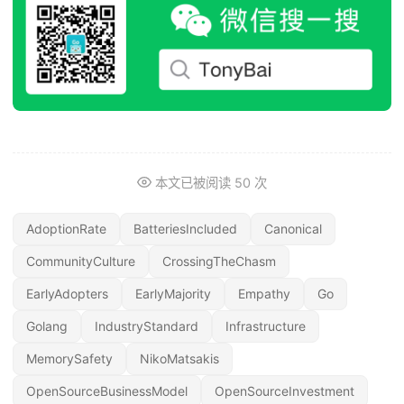
本文已被阅读
50
次
AdoptionRate
BatteriesIncluded
Canonical
CommunityCulture
CrossingTheChasm
EarlyAdopters
EarlyMajority
Empathy
Go
Golang
IndustryStandard
Infrastructure
MemorySafety
NikoMatsakis
OpenSourceBusinessModel
OpenSourceInvestment