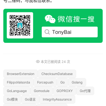
号二维码，与我私信联系。
本文已被阅读
24
次
BrowserExtension
ChecksumDatabase
FilippoValsorda
Forcepush
Go
Golang
GoLanguage
Gomodule
GOPROXY
Go代理
Go模块
Go语言
IntegrityAssurance