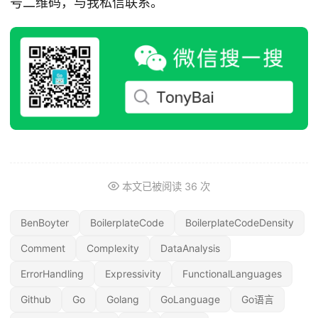
号二维码，与我私信联系。
本文已被阅读
36
次
BenBoyter
BoilerplateCode
BoilerplateCodeDensity
Comment
Complexity
DataAnalysis
ErrorHandling
Expressivity
FunctionalLanguages
Github
Go
Golang
GoLanguage
Go语言