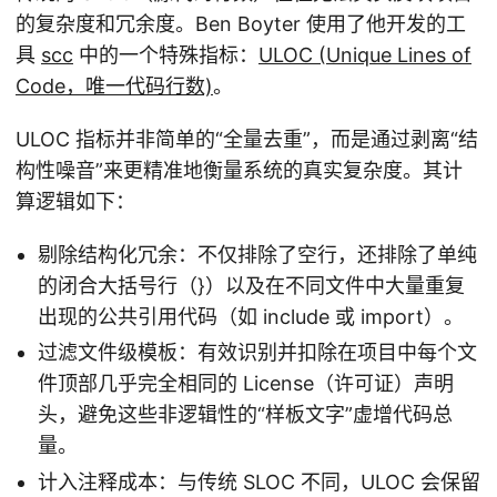
的复杂度和冗余度。Ben Boyter 使用了他开发的工
具
scc
中的一个特殊指标：
ULOC (Unique Lines of
Code，唯一代码行数)
。
ULOC 指标并非简单的“全量去重”，而是通过剥离“结
构性噪音”来更精准地衡量系统的真实复杂度。其计
算逻辑如下：
剔除结构化冗余：不仅排除了空行，还排除了单纯
的闭合大括号行（}）以及在不同文件中大量重复
出现的公共引用代码（如 include 或 import）。
过滤文件级模板：有效识别并扣除在项目中每个文
件顶部几乎完全相同的 License（许可证）声明
头，避免这些非逻辑性的“样板文字”虚增代码总
量。
计入注释成本：与传统 SLOC 不同，ULOC 会保留